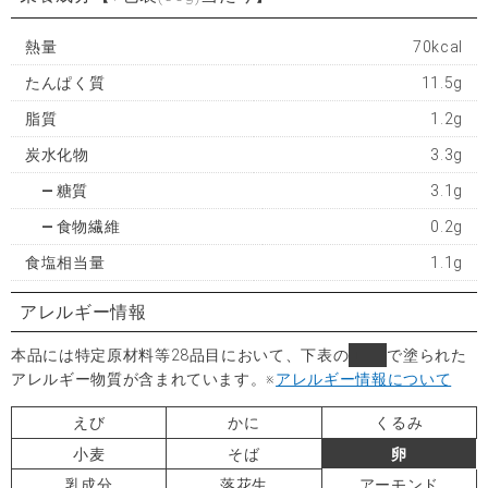
熱量
70kcal
たんぱく質
11.5g
脂質
1.2g
炭水化物
3.3g
糖質
3.1g
食物繊維
0.2g
食塩相当量
1.1g
アレルギー情報
本品には特定原材料等28品目において、下表の
■
で塗られた
アレルギー物質が含まれています。
※
アレルギー情報について
えび
かに
くるみ
小麦
そば
卵
乳成分
落花生
アーモンド