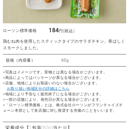
184
ローソン標準価格
円(税込)
鶏むね肉を使用したスティックタイプのサラダチキン。香ばしく
スモークしました。
規格（内容量）
60g
※写真はイメージです。実物とは異なる場合がございます。
※商品によってはパッケージが異なる場合がございます。
※店舗、地域によりお取扱いのない場合がございます。
お取り扱い地域区分の詳細はこちら
※地域により予告なく販売終了になる場合がございます。
※一部の店舗により、発売日が異なる場合がございます。
※「ローソン標準価格」とは、株式会社ローソンがフランチャイズチ
ェーン本部として各店舗に対し推奨する売価のことをいいます。
栄養成分
【1包装(60g)当たり】