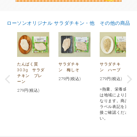
ローソンオリジナル サラダチキン・他 その他の商品
で
たんぱく質
サラダチキ
サラダチキ
30.3g サラダ
ン 梅しそ
ン ハーブ
チキン プレ
279
円(税込)
279
円(税込)
ーン
※熱量、栄養成分
279
円(税込)
は地域により異
なります。商品
ラベル表記を直
接ご確認くださ
い。