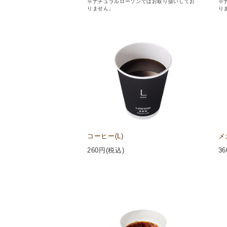
※ナチュラルローソンではお取り扱いしてお
※
りません。
り
コーヒー(L)
メ
260
円(税込)
36