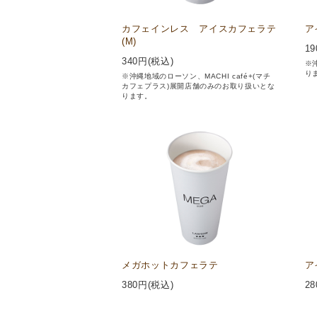
カフェインレス アイスカフェラテ
ア
(M)
19
340
円(税込)
※
り
※沖縄地域のローソン、MACHI café+(マチ
カフェプラス)展開店舗のみのお取り扱いとな
ります。
メガホットカフェラテ
ア
380
円(税込)
28