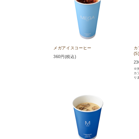
メガアイスコーヒー
カ
(S
360
円(税込)
23
※沖
カ
り