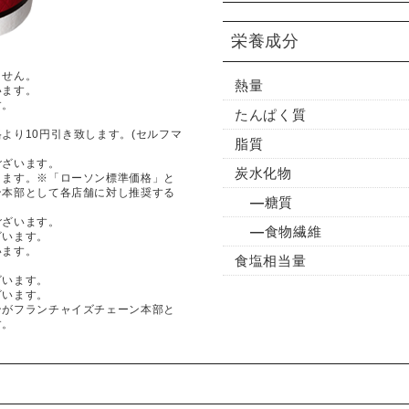
栄養成分
ません。
熱量
います。
す。
たんぱく質
より10円引き致します。(セルフマ
脂質
ございます。
炭水化物
ります。※「ローソン標準価格」と
ン本部として各店舗に対し推奨する
糖質
ございます。
食物繊維
ざいます。
います。
食塩相当量
ざいます。
ざいます。
ンがフランチャイズチェーン本部と
す。