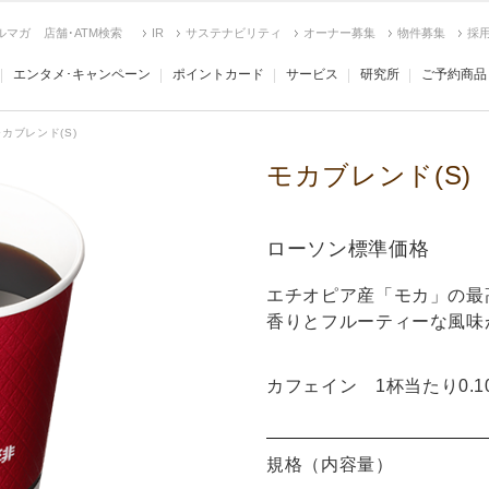
ルマガ
店舗･ATM検索
IR
サステナビリティ
オーナー募集
物件募集
採
エンタメ･キャンペーン
ポイントカード
サービス
研究所
ご予約商品
モカブレンド(S)
モカブレンド(S)
ローソン標準価格
エチオピア産「モカ」の最
香りとフルーティーな風味
カフェイン 1杯当たり0.1
規格（内容量）