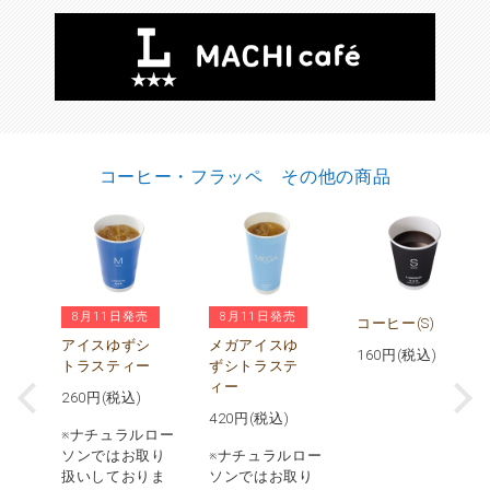
コーヒー・フラッペ その他の商品
8月11日発売
8月11日発売
ヒ
コーヒー(S)
アイスゆずシ
メガアイスゆ
160
円(税込)
トラスティー
ずシトラステ
)
ィー
260
円(税込)
420
円(税込)
※ナチュラルロー
ソンではお取り
※ナチュラルロー
扱いしておりま
ソンではお取り