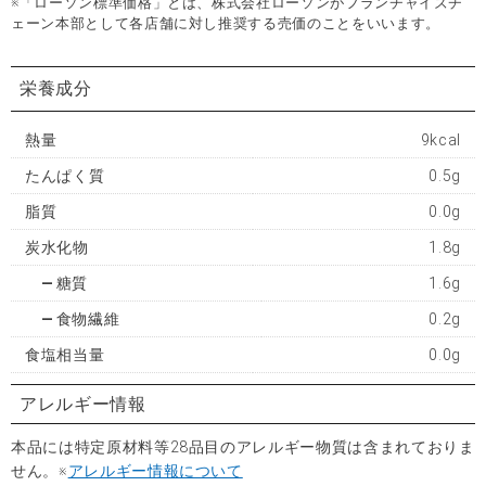
※「ローソン標準価格」とは、株式会社ローソンがフランチャイズチ
ェーン本部として各店舗に対し推奨する売価のことをいいます。
栄養成分
熱量
9kcal
たんぱく質
0.5g
脂質
0.0g
炭水化物
1.8g
糖質
1.6g
食物繊維
0.2g
食塩相当量
0.0g
アレルギー情報
本品には特定原材料等28品目のアレルギー物質は含まれておりま
せん。※
アレルギー情報について