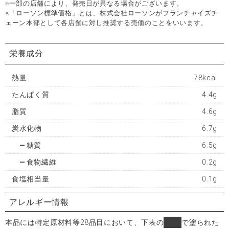
※一部の店舗により、発売日が異なる場合がございます。
※「ローソン標準価格」とは、株式会社ローソンがフランチャイズチ
ェーン本部として各店舗に対し推奨する売価のことをいいます。
栄養成分
熱量
78kcal
たんぱく質
4.4g
脂質
4.6g
炭水化物
6.7g
糖質
6.5g
食物繊維
0.2g
食塩相当量
0.1g
アレルギー情報
本品には特定原材料等28品目において、下表の
■
で塗られた