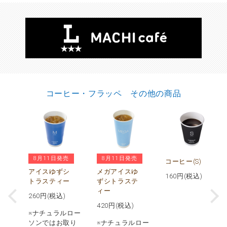
コーヒー・フラッペ その他の商品
8月11日発売
8月11日発売
ヒ
コーヒー(S)
アイスゆずシ
メガアイスゆ
160
円(税込)
トラスティー
ずシトラステ
)
ィー
260
円(税込)
420
円(税込)
※ナチュラルロー
ソンではお取り
※ナチュラルロー