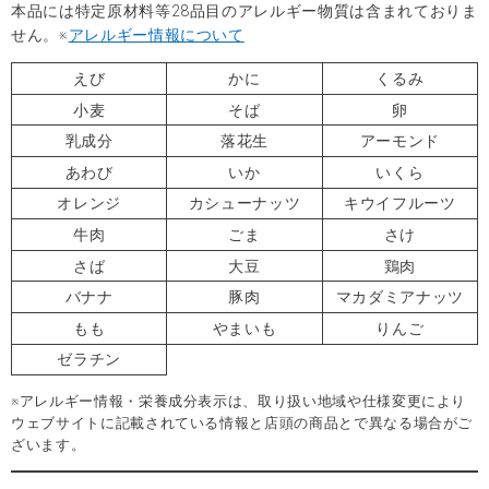
本品には特定原材料等28品目のアレルギー物質は含まれておりま
せん。※
アレルギー情報について
えび
かに
くるみ
小麦
そば
卵
乳成分
落花生
アーモンド
あわび
いか
いくら
オレンジ
カシューナッツ
キウイフルーツ
牛肉
ごま
さけ
さば
大豆
鶏肉
バナナ
豚肉
マカダミアナッツ
もも
やまいも
りんご
ゼラチン
※アレルギー情報・栄養成分表示は、取り扱い地域や仕様変更により
ウェブサイトに記載されている情報と店頭の商品とで異なる場合がご
ざいます。