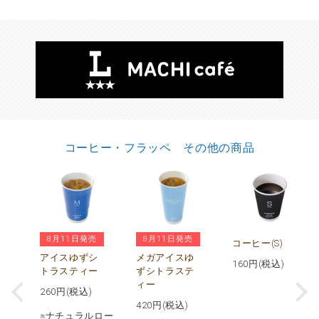
コーヒー・フラッペ その他の商品
8月11日発売
8月11日発売
ヒ
コーヒー(S)
アイスゆずシ
メガアイスゆ
160
円(税込)
トラスティー
ずシトラステ
)
ィー
260
円(税込)
420
円(税込)
※ナチュラルロー