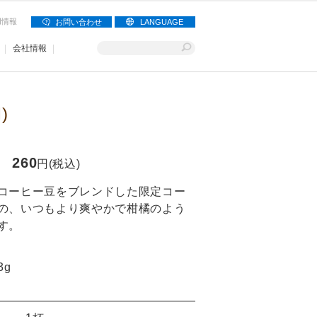
用情報
お問い合わせ
LANGUAGE
会社情報
)
260
円(税込)
コーヒー豆をブレンドした限定コー
の、いつもより爽やかで柑橘のよう
す。
3g