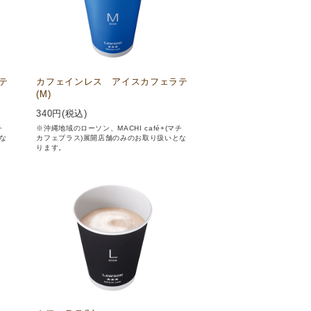
テ
カフェインレス アイスカフェラテ
(M)
340
円(税込)
チ
※沖縄地域のローソン、MACHI café+(マチ
な
カフェプラス)展開店舗のみのお取り扱いとな
ります。