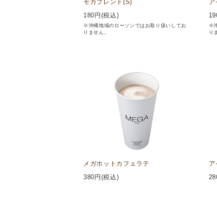
モカブレンド(S)
ア
180
円(税込)
19
※沖縄地域のローソンではお取り扱いしてお
※
りません。
り
メガホットカフェラテ
ア
380
円(税込)
28