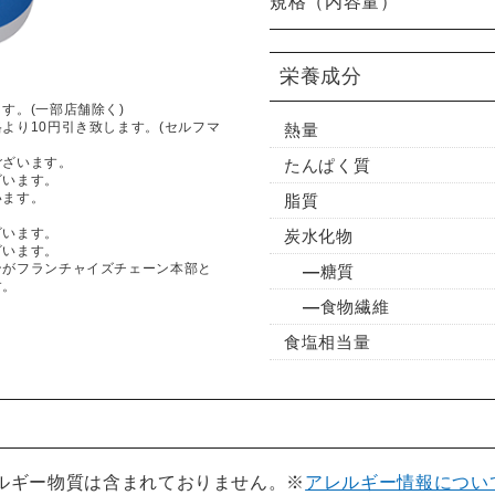
規格（内容量）
栄養成分
す。(一部店舗除く)
より10円引き致します。(セルフマ
熱量
ございます。
たんぱく質
ざいます。
います。
脂質
ざいます。
炭水化物
ざいます。
ンがフランチャイズチェーン本部と
糖質
す。
食物繊維
食塩相当量
レルギー物質は含まれておりません。※
アレルギー情報につい