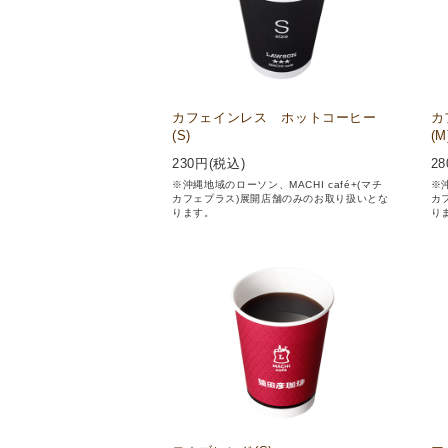
カフェインレス ホットコーヒー
カ
(S)
(M
230
円(税込)
28
※沖縄地域のローソン、MACHI café+(マチ
※沖
カフェプラス)展開店舗のみのお取り扱いとな
カ
ります。
り