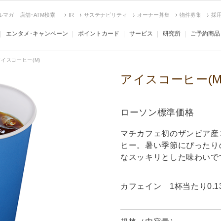
ルマガ
店舗･ATM検索
IR
サステナビリティ
オーナー募集
物件募集
採
エンタメ･キャンペーン
ポイントカード
サービス
研究所
ご予約商品
アイスコーヒー(M)
アイスコーヒー(M
ローソン標準価格
マチカフェ初のザンビア産
ヒー。暑い季節にぴったり
なスッキリとした味わいで
カフェイン 1杯当たり0.1