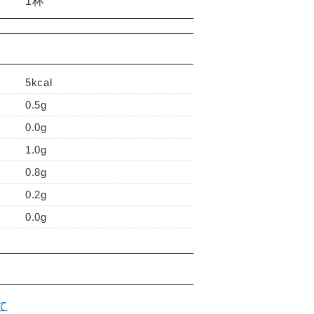
1杯
5kcal
0.5g
0.0g
1.0g
0.8g
0.2g
0.0g
て