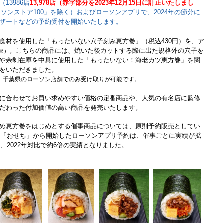
（
13986店
13,978店（赤字部分を2023年12月15日に訂正いたしまし
ローソンストア100」を除く）およびローソンアプリで、2024年の節分に
ザートなどの予約受付を開始いたします。
食材を使用した「もったいない穴子刻み恵方巻」（税込430円）を、ア
。こちらの商品には、焼いた後カットする際に出た規格外の穴子を
※）
や余剰在庫を中具に使用した「もったいない！海老カツ恵方巻」を関
をいただきました。
、千葉県のローソン店舗でのみ受け取りが可能です。
に合わせてお買い求めやすい価格の定番商品や、人気の有名店に監修
だわった付加価値の高い商品を発売いたします。
め恵方巻をはじめとする催事商品については、原則予約販売としてい
」・「おせち」から開始したローソンアプリ予約は、催事ごとに実績が拡
は、2022年対比で約6倍の実績となりました。