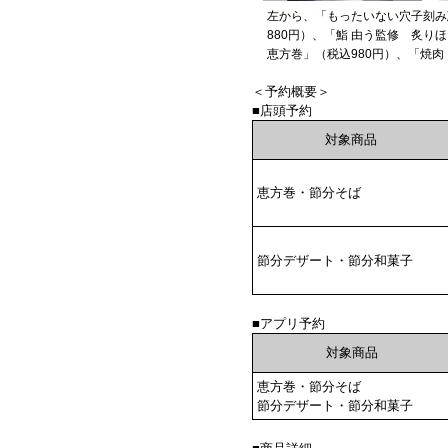
左から、「もったいない穴子刻み
880円）、「鮨 由う監修 炙り
恵方巻」（税込980円）、「焼肉
＜予約概要＞
■店頭予約
対象商品
恵方巻・節分そば
節分デザート・節分和菓子
■アプリ予約
対象商品
恵方巻・節分そば
節分デザート・節分和菓子