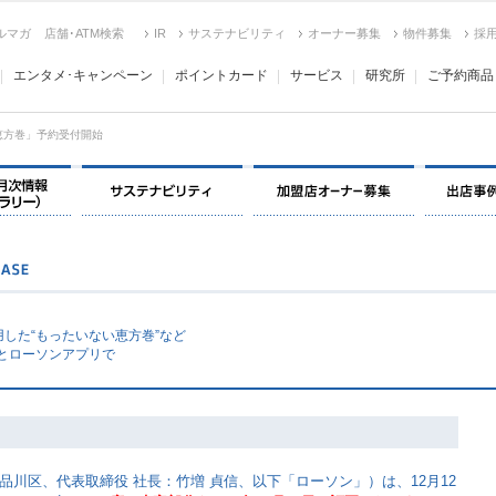
ルマガ
店舗･ATM検索
IR
サステナビリティ
オーナー募集
物件募集
採
エンタメ･キャンペーン
ポイントカード
サービス
研究所
ご予約商品
「恵方巻」予約受付開始
決算情報・月次情報・ IR ライブラリー
サステナビリティ
加盟店オー
した“もったいない恵方巻”など
舗とローソンアプリで
川区、代表取締役 社長：竹増 貞信、以下「ローソン」）は、12月12