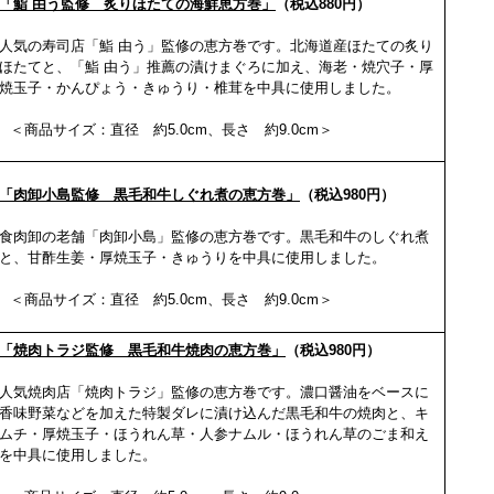
「鮨 由う監修 炙りほたての海鮮恵方巻」
（税込880円）
人気の寿司店「鮨 由う」監修の恵方巻です。北海道産ほたての炙り
ほたてと、「鮨 由う」推薦の漬けまぐろに加え、海老・焼穴子・厚
焼玉子・かんぴょう・きゅうり・椎茸を中具に使用しました。
＜商品サイズ：直径 約5.0cm、長さ 約9.0cm＞
「肉卸小島監修 黒毛和牛しぐれ煮の恵方巻」
（税込980円）
食肉卸の老舗「肉卸小島」監修の恵方巻です。黒毛和牛のしぐれ煮
と、甘酢生姜・厚焼玉子・きゅうりを中具に使用しました。
＜商品サイズ：直径 約5.0cm、長さ 約9.0cm＞
「焼肉トラジ監修 黒毛和牛焼肉の恵方巻」
（税込980円）
人気焼肉店「焼肉トラジ」監修の恵方巻です。濃口醤油をベースに
香味野菜などを加えた特製ダレに漬け込んだ黒毛和牛の焼肉と、キ
ムチ・厚焼玉子・ほうれん草・人参ナムル・ほうれん草のごま和え
を中具に使用しました。