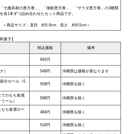
「七種具材の恵方巻」、「海鮮恵方巻」、「サラダ恵方巻」の3種類
を各1本ずつ詰め合わせたセット商品です。
＜商品サイズ：直径 約5.0cm、長さ 約9.0cm＞
和菓子】
税込価格
備考
691円
ナナ）
549円
沖縄県は価格が異なります
いな節分ロール（5
559円
沖縄県を除く
福仕立てのもち食感
599円
沖縄県を除く
クリーム）
巻いたもち食感ロー
484円
沖縄県を除く
518円
沖縄県を除く