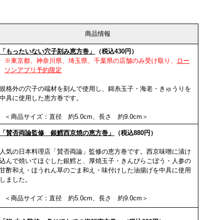
商品情報
「もったいない穴子刻み恵方巻」
（税込430円）
※東京都、神奈川県、埼玉県、千葉県の店舗のみ受け取り、
ロー
ソンアプリ予約限定
規格外の穴子の端材を刻んで使用し、錦糸玉子・海老・きゅうりを
中具に使用した恵方巻です。
＜商品サイズ：直径 約5.0cm、長さ 約9.0cm＞
「賛否両論監修 銀鱈西京焼の恵方巻」
（税込880円）
人気の日本料理店「賛否両論」監修の恵方巻です。西京味噌に漬け
込んで焼いてほぐした銀鱈と、厚焼玉子・きんぴらごぼう・人参の
甘酢和え・ほうれん草のごま和え・味付けした油揚げを中具に使用
しました。
＜商品サイズ：直径 約5.0cm、長さ 約9.0cm＞