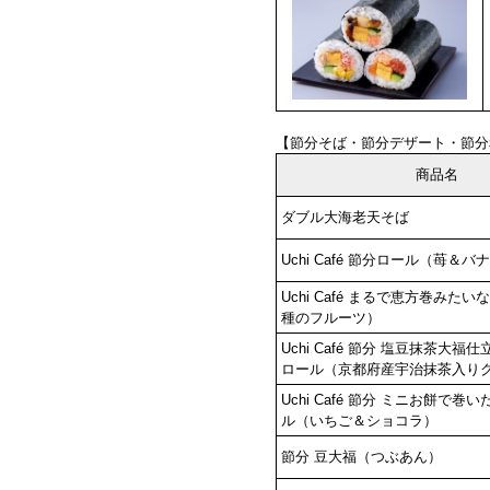
【節分そば・節分デザート・節分
商品名
ダブル大海老天そば
Uchi Café 節分ロール（苺＆バ
Uchi Café まるで恵方巻みた
種のフルーツ）
Uchi Café 節分 塩豆抹茶大
ロール（京都府産宇治抹茶入り
Uchi Café 節分 ミニお餅で
ル（いちご＆ショコラ）
節分 豆大福（つぶあん
）