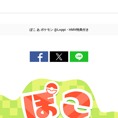
ぽこ あ ポケモン @Loppi・HMV特典付き