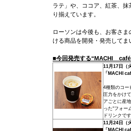
ラテ」や、ココア、紅茶、抹
り揃えています。
ローソンは今後も、お客さま
ける商品を開発・発売してま
■今回発売する“MACHI caf
11月17日（
「MACHI 
4種類のコー
圧力をかけ
アごとに産地
った“フォー
ドリンクで
11月24日（
「MACHI 