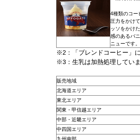
4種類のコー
圧力をかけ
ッソをかけ
感のあるバ
ニューです
※2：「ブレンドコーヒー」
※3：生乳は加熱処理してい
販売地域
北海道エリア
東北エリア
関東・甲信越エリア
中部・近畿エリア
中四国エリア
九州南部