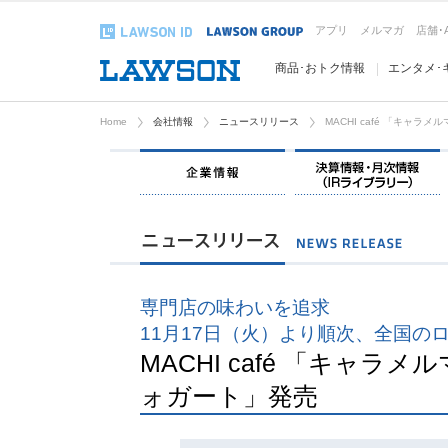
アプリ
メルマガ
店舗･
商品･おトク情報
エンタメ･
Home
会社情報
ニュースリリース
MACHI café 「キャ
企業情報
専門店の味わいを追求
11月17日（火）より順次、全国の
MACHI café 「キャ
ォガート」発売