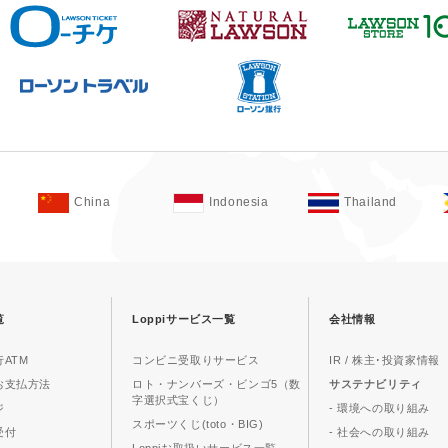
China
Indonesia
Thailand
覧
Loppiサービス一覧
会社情報
ATM
コンビニ受取りサービス
IR / 株主･投資家情報
お支払方法
ロト・ナンバーズ・ビンゴ5（数
サステナビリティ
字選択式宝くじ）
ジ
- 環境への取り組み
スポーツくじ(toto・BIG)
受付
- 社会への取り組み