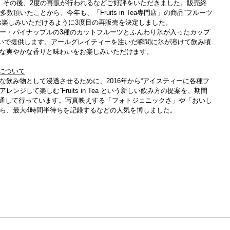
、
その後、2度の再販
が行われるなどご好評をいただきまし
た。販売終
を多数頂いたことから、今年も、「
Fruits in Tea
専門店」の商品“フルーツ
お楽しみいただけるように3度目の再販売を決定しました。
ー・パイナップルの
3
種のカットフルーツとふんわり氷が入ったカップ
いで提供します。アールグレイティーを注いだ瞬間に氷が溶けて飲み頃
な爽やかな香りと味わいをお楽しみいただけます。
について
な飲み物として浸透させるために、2016年から“アイスティーに各種フ
ンジして楽しむ”Fruits in Tea という新しい飲み方の提案を、期間
 専門店」を通して⾏っています。写真映えする「フォトジェニックさ」や「おいし
ら、最大4時間半待ちを記録するなどの人気を博しました。