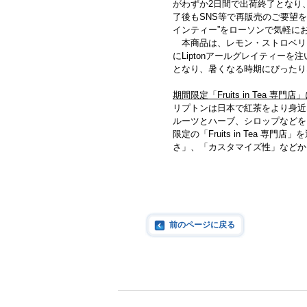
がわずか2日間で出荷終了となり
了後もSNS等で再販売のご要望
インティー”をローソンで気軽に
本商品は、レモン・ストロベリ
に
Lipton
アールグレイティーを注
となり、暑くなる時期にぴったり
期間限定「
Fruits in Tea
専門店」
リプトンは日本で紅茶をより⾝近
ルーツとハーブ、シロップなどをアレ
限定の「Fruits in Tea
さ」、「カスタマイズ性」などか
前のページに戻る