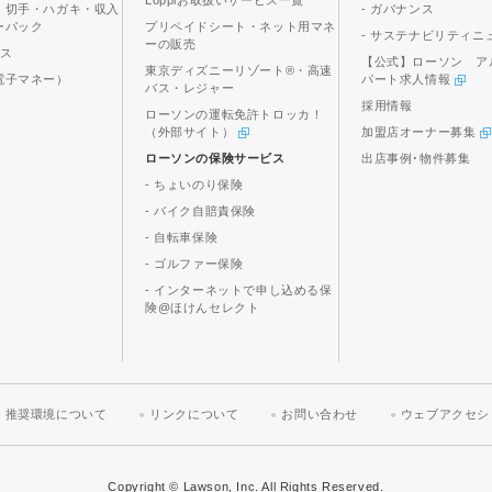
Loppiお取扱いサービス一覧
、切手・ハガキ・収入
- ガバナンス
ーパック
プリペイドシート・ネット用マネ
- サステナビリティニ
ーの販売
ビス
【公式】ローソン ア
東京ディズニーリゾート®・高速
電子マネー）
パート求人情報
バス・レジャー
採用情報
ローソンの運転免許トロッカ！
（外部サイト）
加盟店オーナー募集
ローソンの保険サービス
出店事例･物件募集
- ちょいのり保険
- バイク自賠責保険
- 自転車保険
- ゴルファー保険
- インターネットで申し込める保
険@ほけんセレクト
推奨環境について
リンクについて
お問い合わせ
ウェブアクセシ
Copyright © Lawson, Inc. All Rights Reserved.