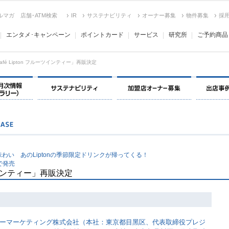
ルマガ
店舗･ATM検索
IR
サステナビリティ
オーナー募集
物件募集
採
エンタメ･キャンペーン
ポイントカード
サービス
研究所
ご予約商品
café Lipton フルーツインティー」再販決定
決算情報・月次情報・ IR ライブラリー
サステナビリティ
加盟店オー
い あのLiptonの季節限定ドリンクが帰ってくる！
で発売
ルーツインティー」再販決定
ーマーケティング株式会社（本社：東京都目⿊区、代表取締役プレジ