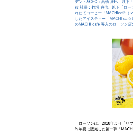
デント&CEO：髙橋 康⺒、以
役 社⻑：⽵増 貞信、以下「ロー
れたてコーヒー「MACHIcaf
したアイスティー「MACHI caf
のMACHI café 導入のローソ
ローソンは、2018年より「
昨年夏に販売した第一弾「MACHI 