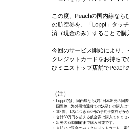
この度、Peachの国内線な
の航空券を、「Loppi」タ
済（現金のみ）することで購
今回のサービス開始により、
クレジットカードをお持ちで
びミニストップ店舗でPeac
（注）
・
Loppiでは、国内線ならびに日本出発の
国際線（海外現地通貨での決済）の購入は
・
1区間、1名につき750円の予約手数料がか
・
合計30万円を超える航空券は購入できませ
・
出発の72時間前まで購入可能です。
・
支払いは現金のみ（クレジットカード、電