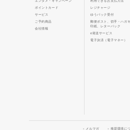
エンタメ・キャンペーン
利用できるお支払方法
ポイントカード
レジチャージ
サービス
ゆうパック受付
ご予約商品
郵便ポスト、切手・ハガ
印紙、レターパック
会社情報
e発送サービス
電子決済（電子マネー）
メルマガ
推奨環境に