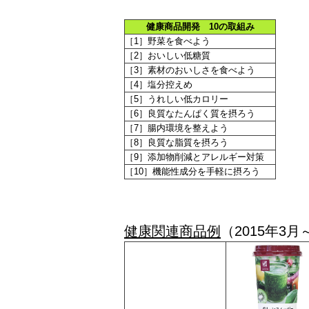
健康商品開発 10の取組み
［1］野菜を食べよう
［2］おいしい低糖質
［3］素材のおいしさを食べよう
［4］塩分控えめ
［5］うれしい低カロリー
［6］良質なたんぱく質を摂ろう
［7］腸内環境を整えよう
［8］良質な脂質を摂ろう
［9］添加物削減とアレルギー対策
［10］機能性成分を手軽に摂ろう
健康関連商品例
（2015年3月