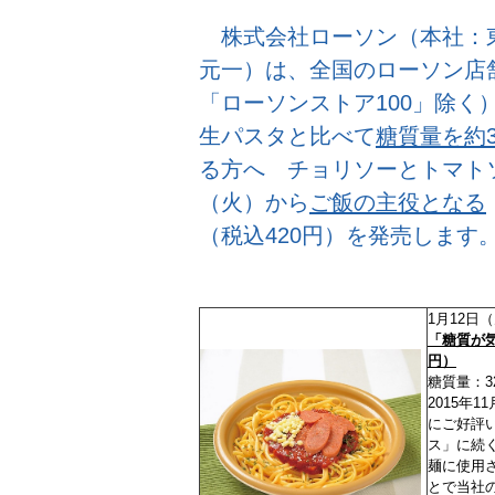
株式会社ローソン（本社：
元一）は、全国のローソン店舗（
「ローソンストア100」除く
生パスタと比べて
糖質量を約
る方へ チョリソーとトマトソ
（火）から
ご飯の主役となる
（税込420円）を発売します
1月12日
「糖質が
円）
糖質量：32
2015年
にご好評
ス」に続
麺に使用
とで当社