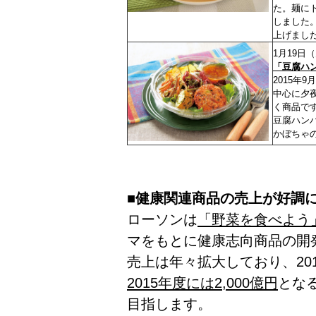
た。麺に
しました
上げまし
1月19日
「豆腐ハ
2015年
中心に夕
く商品で
豆腐ハン
かぼちゃ
■健康関連商品の売上が好調
ローソンは
「野菜を食べよう
マをもとに健康志向商品の開
売上は年々拡大しており、201
2015年度には2,000億円
とな
目指します。