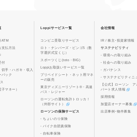
覧
Loppiサービス一覧
会社情報
ATM
コンビニ受取りサービス
IR / 株主･投資家情報
お支払方法
ロト・ナンバーズ・ビンゴ5（数
サステナビリティ
字選択式宝くじ）
ジ
- 環境への取り組み
スポーツくじ(toto・BIG)
受付
- 社会への取り組み
Loppiお取扱いサービス一覧
、切手・ハガキ・収入
- ガバナンス
ーパック
プリペイドシート・ネット用マネ
- サステナビリティニ
ーの販売
ビス
【公式】ローソン ア
東京ディズニーリゾート®・高速
電子マネー）
パート求人情報
バス・レジャー
採用情報
ローソンの運転免許トロッカ！
（外部サイト）
加盟店オーナー募集
ローソンの保険サービス
出店事例･物件募集
- ちょいのり保険
- バイク自賠責保険
- 自転車保険