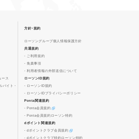
方針･規約
ローソングループ個人情報保護方針
共通規約
- ご利用規約
- 免責事項
- 利用者情報の外部送信について
ュース
ローソンID規約
ルバイト・
- ローソンID規約
- ローソンIDプライバシーポリシー
Ponta関連規約
- Ponta会員規約
- Ponta会員規約ローソン特約
dポイント関連規約
- dポイントクラブ会員規約
- dポイントクラブ特約ローソン特約