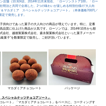
店舗（10,924店、2014年11月末現在、「ローソンストア100」「ロー
社明治と共同で企画した、2つの味わいが楽しめる特別仕様の“大人向
ド＆マカダミア スペシャルナッツチョコアソート」（本体価格700円／
量限定で発売します。
子供向けであった菓子の大人向けの商品が増えています。特に、定番
高品質に仕上げた商品が人気です。ローソンでは、2014年10月から順
式会社、越後製菓株式会社、森永製菓株式会社といった菓子メーカー
高級菓子”を数量限定で販売し、ご好評頂いています。
マカダミアチョコレート
パッケージ
 スペシャルナッツチョコアソート」
コレート」「マカダミアチョコレート」をベースに、コーティングす