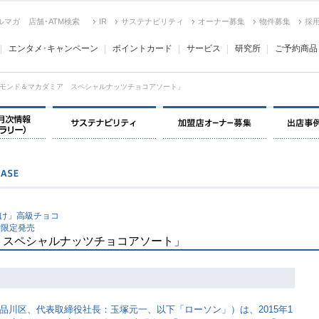
ルマガ
店舗･ATM検索
IR
サステナビリティ
オーナー募集
物件募集
採
エンタメ･キャンペーン
ポイントカード
サービス
研究所
ご予約商品
モンド＆マカダミア スペシャルナッツチョコアソート」
決算情報・月次情報・ IR ライブラリー
サステナビリティ
加盟店オー
向け」高級チョコ
量限定発売
 スペシャルナッツチョコアソート」
品川区、代表取締役社長：玉塚元一、以下「ローソン」）は、2015年1