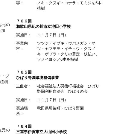
容：
ノキ・クヌギ・コナラ・モミジを5本
植樹
７６６回
地元の
和歌山県紀の川市立池田小学校
参加
実施日：
１１月７日（日）
事業内
ツツジ・イブキ・ウバメガシ・マ
容：
ツ・ヤマモモ・イチョウ・クスノ
キ・ポプラ・クリの剪定・枝払い、
ソメイヨシノ6本を植樹
７６５回
ラ・ブ
ひばり野園環境整備事業
を植樹
主催者：
社会福祉法人羽後町福祉会 ひばり
野園利用自治会 ひばりの会
実施日：
１１月７日（日）
実施場
秋田県羽後町・ひばり野園
所：
７６４回
地元の
三重県伊賀市立大山田小学校