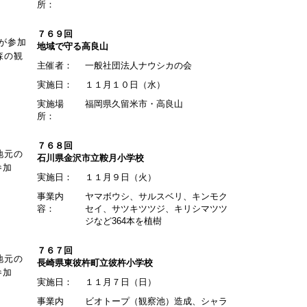
所：
７６９回
が参加
地域で守る高良山
森の観
主催者：
一般社団法人ナウシカの会
実施日：
１１月１０日（水）
実施場
福岡県久留米市・高良山
所：
７６８回
地元の
石川県金沢市立鞍月小学校
参加
実施日：
１１月９日（火）
事業内
ヤマボウシ、サルスベリ、キンモク
容：
セイ、サツキツツジ、キリシマツツ
ジなど364本を植樹
７６７回
地元の
長崎県東彼杵町立彼杵小学校
参加
実施日：
１１月７日（日）
事業内
ビオトープ（観察池）造成、シャラ