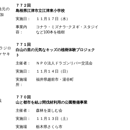
７７２回
地元の
島根県江津市立江津東小学校
参加
実施日：
１１月１７日（水）
事業内
コナラ・ミズナラ･クヌギ・スタジイ
容：
など100本を植樹
７７１回
ラジロ
白山の里の元気なキッズの植樹体験プロジェク
ケヤキ
ト
主催者：
ＮＰＯ法人ドラゴンリバー交流会
実施日：
１１月１４日（日）
実施場
福井県越前市・湯谷町
所：
７７０回
伐
山と都市を結ぶ間伐材利用の公園整備事業
主催者：
森林を楽しむ会
実施日：
１１月１３日（土）
実施場
栃木県さくら市