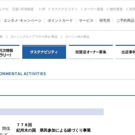
ルマガ
店舗･ATM検索
IR
サステナビリティ
オーナー募集
物件募集
採
エンタメ･キャンペーン
ポイントカード
サービス
研究所
ご予約商品
動
ローソングループ”マチの幸せ”募金
ローソン緑の募金
決算情報・月次情報・ IR ライブラリー
環境保全＆社会貢献活動
加盟店オー
７７８回
、間伐
紀州木の国 県民参加による緑づくり事業
など