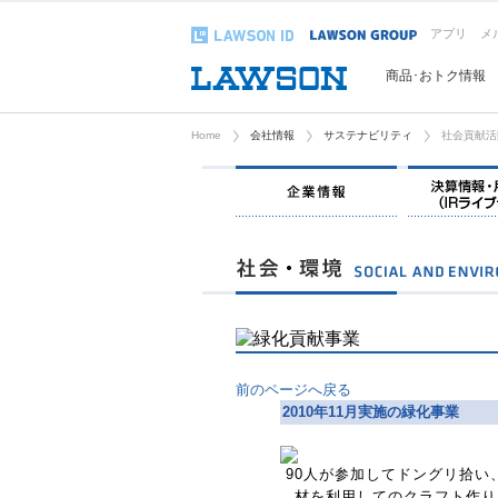
アプリ
メ
商品･おトク情報
Home
会社情報
サステナビリティ
社会貢献活
企業情報
前のページへ戻る
2010年11月実施の緑化事業
90人が参加してドングリ拾い
材を利用してのクラフト作り