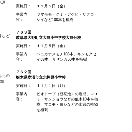
参加
実施日：
１１月５日（金）
事業内
ヤマモモ・グミ・アケビ・ザクロ・
容：
シイなど100本を植樹
７６３回
者など
岐阜県大野町立大野小中学校大野分校
実施日：
１１月５日（金）
事業内
ベニカナメモチ108本、キンモクセ
容：
イ59本、サザンカ50本を植樹
７６２回
地元の
栃木県鹿沼市立北押原小学校
参加
実施日：
１１月１日（月）
事業内
ビオトープ（観察池）の造成、マユ
容：
ミ・サンショウなどの低木10本を植
樹、マコモ・ヨシなどの水辺の植物
を植栽