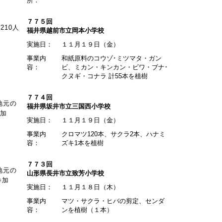
所：
７７５回
10人
福井県越前市立岡本小学校
実施日：
１１月１９日（金）
事業内
和紙原料のコウゾ･ミツマタ・ガン
容：
ビ、ミカン・キンカン・ビワ・ブナ･
クヌギ・コナラ 計55本を植樹
７７４回
地元の
福井県坂井市立三国西小学校
参加
実施日：
１１月１９日（金）
事業内
クロマツ120本、サクラ2本、ハナミ
容：
ズキ1本を植樹
７７３回
地元の
山形県長井市立致芳小学校
参加
実施日：
１１月１８日（木）
事業内
マツ・サクラ・ヒバの剪定、センダ
容：
ンを植樹（１本）