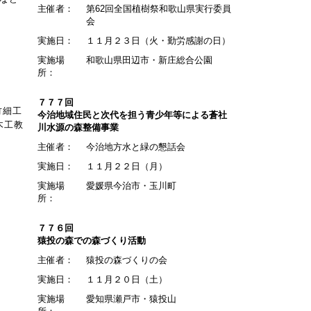
主催者：
第62回全国植樹祭和歌山県実行委員
会
実施日：
１１月２３日（火・勤労感謝の日）
実施場
和歌山県田辺市・新庄総合公園
所：
７７７回
竹細工
今治地域住民と次代を担う青少年等による蒼社
木工教
川水源の森整備事業
主催者：
今治地方水と緑の懇話会
実施日：
１１月２２日（月）
実施場
愛媛県今治市・玉川町
所：
７７６回
猿投の森での森づくり活動
主催者：
猿投の森づくりの会
実施日：
１１月２０日（土）
実施場
愛知県瀬戸市・猿投山