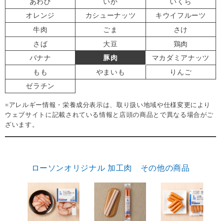
あわび
いか
いくら
オレンジ
カシューナッツ
キウイフルーツ
牛肉
ごま
さけ
さば
大豆
鶏肉
バナナ
豚肉
マカダミアナッツ
もも
やまいも
りんご
ゼラチン
※アレルギー情報・栄養成分表示は、取り扱い地域や仕様変更により
ウェブサイトに記載されている情報と店頭の商品とで異なる場合がご
ざいます。
ローソンオリジナル 加工肉 その他の商品