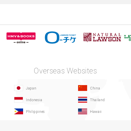
Overseas Websites
Japan
China
Indonesia
Thailand
Philippines
Hawaii