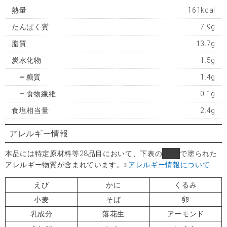
熱量
161kcal
たんぱく質
7.9g
脂質
13.7g
炭水化物
1.5g
糖質
1.4g
食物繊維
0.1g
食塩相当量
2.4g
アレルギー情報
本品には特定原材料等28品目において、下表の
■
で塗られた
アレルギー物質が含まれています。
※
アレルギー情報について
えび
かに
くるみ
小麦
そば
卵
乳成分
落花生
アーモンド