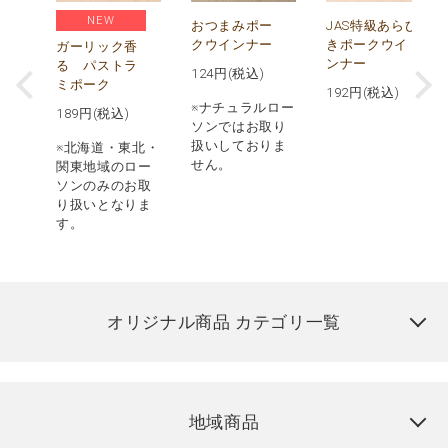
NEW
ビ
おつまみポー
JAS特級あらび
クウインナー
きポークウイ
ガーリック香
ンナー
る パストラ
124
円(税込)
ミポーク
192
円(税込)
ロー
※ナチュラルロー
189
円(税込)
取り
ソンではお取り
りま
扱いしておりま
※北海道・東北・
せん。
関東地域のロー
ソンのみのお取
り扱いとなりま
す。
オリジナル商品 カテゴリ一覧
地域商品