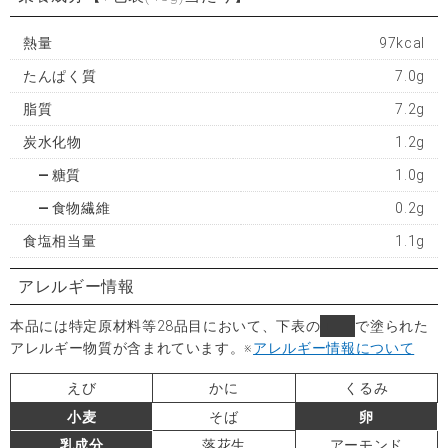
熱量
97kcal
たんぱく質
7.0g
脂質
7.2g
炭水化物
1.2g
糖質
1.0g
食物繊維
0.2g
食塩相当量
1.1g
アレルギー情報
本品には特定原材料等28品目において、下表の
■
で塗られた
アレルギー物質が含まれています。
※
アレルギー情報について
えび
かに
くるみ
小麦
そば
卵
乳成分
落花生
アーモンド