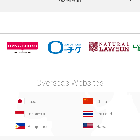
Overseas Websites
Japan
China
Indonesia
Thailand
Philippines
Hawaii