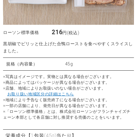
216
ローソン標準価格
円(税込)
黒胡椒でピリッと仕上げた合鴨ローストを食べやすくスライスし
ました。
規格（内容量）
45g
※写真はイメージです。実物とは異なる場合がございます。
※商品によってはパッケージが異なる場合がございます。
※店舗、地域によりお取扱いのない場合がございます。
お取り扱い地域区分の詳細はこちら
※地域により予告なく販売終了になる場合がございます。
※一部の店舗により、発売日が異なる場合がございます。
※「ローソン標準価格」とは、株式会社ローソンがフランチャイズチ
ェーン本部として各店舗に対し推奨する売価のことをいいます。
栄養成分
【1包装(45g)当たり】