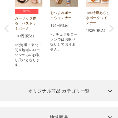
NEW
ビ
おつまみポー
JAS特級あらび
クウインナー
きポークウイ
ガーリック香
ンナー
る パストラ
124
円(税込)
ミポーク
192
円(税込)
ロー
※ナチュラルロー
189
円(税込)
取り
ソンではお取り
りま
扱いしておりま
※北海道・東北・
せん。
関東地域のロー
ソンのみのお取
り扱いとなりま
す。
オリジナル商品 カテゴリ一覧
地域商品