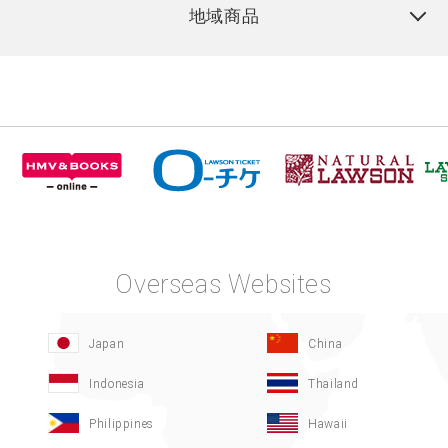
地域商品
Overseas Websites
Japan
China
Indonesia
Thailand
Philippines
Hawaii