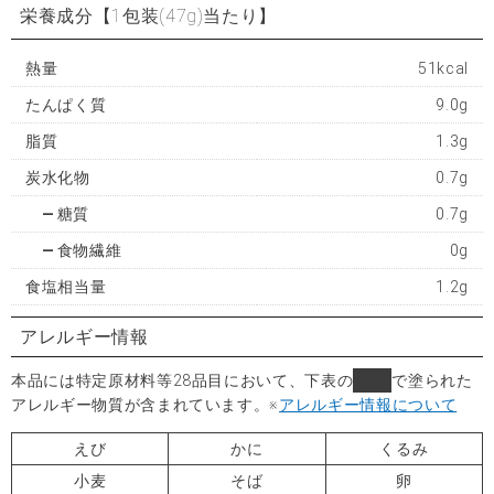
栄養成分
【1包装(47g)当たり】
熱量
51kcal
たんぱく質
9.0g
脂質
1.3g
炭水化物
0.7g
糖質
0.7g
食物繊維
0g
食塩相当量
1.2g
アレルギー情報
本品には特定原材料等28品目において、下表の
■
で塗られた
アレルギー物質が含まれています。
※
アレルギー情報について
えび
かに
くるみ
小麦
そば
卵