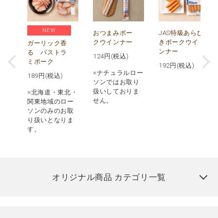
NEW
ス
おつまみポー
JAS特級あらび
クウインナー
きポークウイ
ガーリック香
ンナー
る パストラ
124
円(税込)
ミポーク
192
円(税込)
※ナチュラルロー
189
円(税込)
ソンではお取り
扱いしておりま
※北海道・東北・
せん。
関東地域のロー
ソンのみのお取
り扱いとなりま
す。
オリジナル商品 カテゴリ一覧