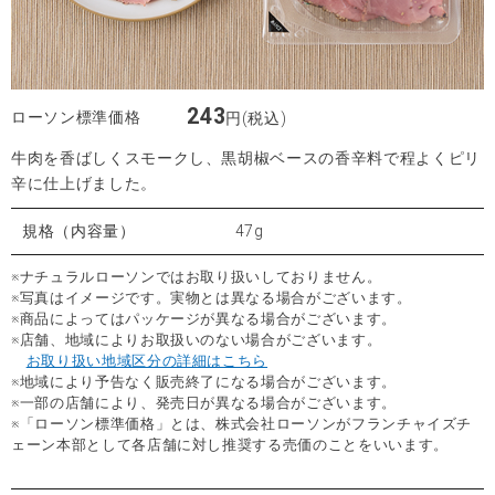
243
ローソン標準価格
円(税込)
牛肉を香ばしくスモークし、黒胡椒ベースの香辛料で程よくピリ
辛に仕上げました。
規格（内容量）
47g
※ナチュラルローソンではお取り扱いしておりません。
※写真はイメージです。実物とは異なる場合がございます。
※商品によってはパッケージが異なる場合がございます。
※店舗、地域によりお取扱いのない場合がございます。
お取り扱い地域区分の詳細はこちら
※地域により予告なく販売終了になる場合がございます。
※一部の店舗により、発売日が異なる場合がございます。
※「ローソン標準価格」とは、株式会社ローソンがフランチャイズチ
ェーン本部として各店舗に対し推奨する売価のことをいいます。