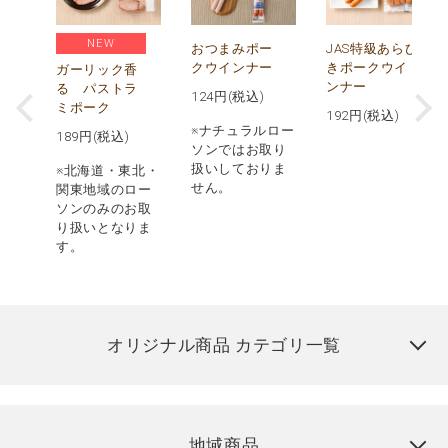
NEW
ビ
おつまみポー
JAS特級あらび
クウインナー
きポークウイ
ガーリック香
ンナー
る パストラ
124
円(税込)
ミポーク
192
円(税込)
ロー
※ナチュラルロー
189
円(税込)
取り
ソンではお取り
りま
扱いしておりま
※北海道・東北・
せん。
関東地域のロー
ソンのみのお取
り扱いとなりま
す。
オリジナル商品 カテゴリ一覧
地域商品