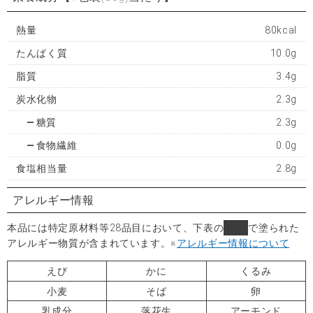
熱量
80kcal
たんぱく質
10.0g
脂質
3.4g
炭水化物
2.3g
糖質
2.3g
食物繊維
0.0g
食塩相当量
2.8g
アレルギー情報
本品には特定原材料等28品目において、下表の
■
で塗られた
アレルギー物質が含まれています。
※
アレルギー情報について
えび
かに
くるみ
小麦
そば
卵
乳成分
落花生
アーモンド