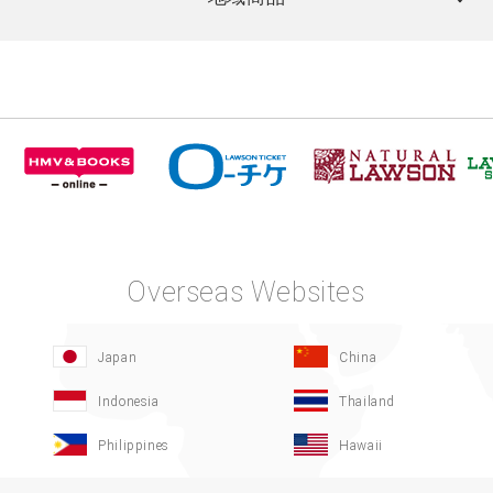
Overseas Websites
Japan
China
Indonesia
Thailand
Philippines
Hawaii