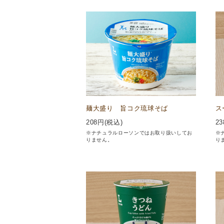
麺大盛り 旨コク琉球そば
ス
208
円(税込)
23
※ナチュラルローソンではお取り扱いしてお
※
りません。
り