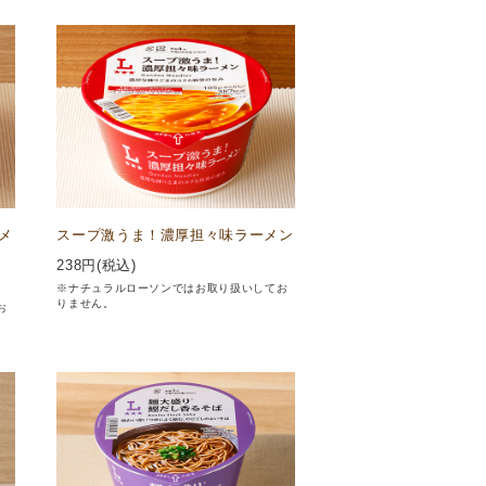
メ
スープ激うま！濃厚担々味ラーメン
238
円(税込)
※ナチュラルローソンではお取り扱いしてお
りません。
お