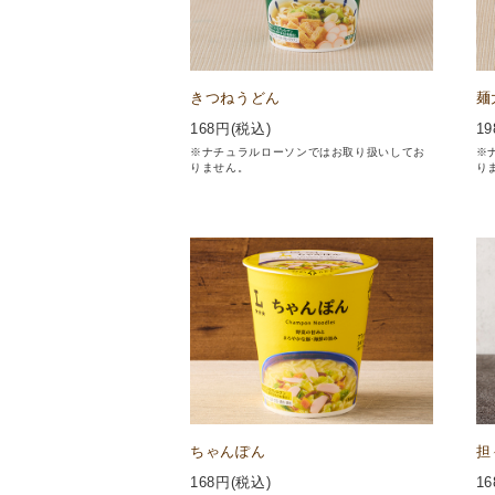
きつねうどん
麺
168
円(税込)
19
※ナチュラルローソンではお取り扱いしてお
※
りません。
り
ちゃんぽん
担
168
円(税込)
16