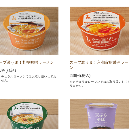
ープ激うま！札幌味噌ラーメン
スープ激うま！京都背脂醤油ラー
ン
8
円(税込)
238
円(税込)
ナチュラルローソンではお取り扱いしてお
ません。
※ナチュラルローソンではお取り扱いして
りません。