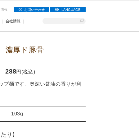
用情報
お問い合わせ
LANGUAGE
会社情報
 濃厚ド豚骨
288
円(税込)
ップ麺です。奥深い醤油の香りが利
103g
)当たり】