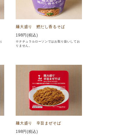
麺大盛り 鰹だし香るそば
198
円(税込)
お
※ナチュラルローソンではお取り扱いしてお
りません。
麺大盛り 辛旨まぜそば
198
円(税込)