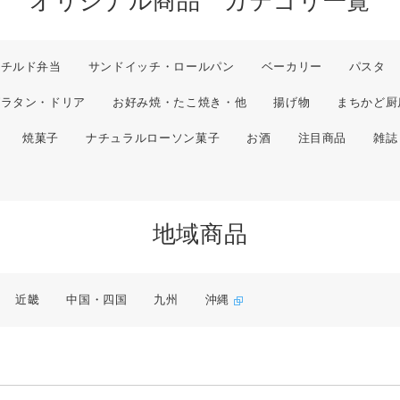
オリジナル商品 カテゴリ一覧
チルド弁当
サンドイッチ・ロールパン
ベーカリー
パスタ
グラタン・ドリア
お好み焼・たこ焼き・他
揚げ物
まちかど厨
焼菓子
ナチュラルローソン菓子
お酒
注目商品
雑誌
地域商品
近畿
中国・四国
九州
沖縄