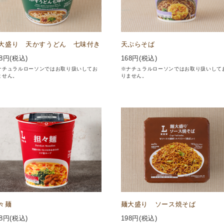
大盛り 天かすうどん 七味付き
天ぷらそば
8
円(税込)
168
円(税込)
ナチュラルローソンではお取り扱いしてお
※ナチュラルローソンではお取り扱いして
ません。
りません。
々麺
麺大盛り ソース焼そば
8
円(税込)
198
円(税込)