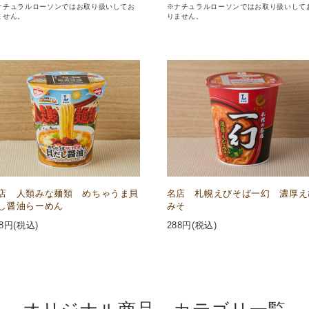
ナチュラルローソンではお取り扱いしてお
※ナチュラルローソンではお取り扱いして
ません。
りません。
店 人類みな麺類 めちゃうま貝
名店 札幌えびそば一幻 濃厚え
し醤油らーめん
みそ
8
円(税込)
288
円(税込)