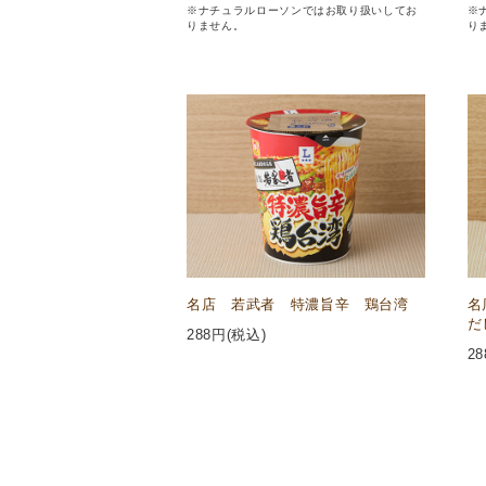
※ナチュラルローソンではお取り扱いしてお
※
りません。
り
名店 若武者 特濃旨辛 鶏台湾
名
だ
288
円(税込)
28