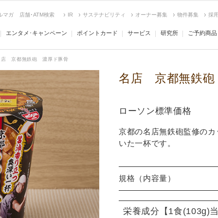
ルマガ
店舗･ATM検索
IR
サステナビリティ
オーナー募集
物件募集
採
エンタメ･キャンペーン
ポイントカード
サービス
研究所
ご予約商品
名店 京都無鉄砲 濃厚ド豚骨
名店 京都無鉄砲
ローソン標準価格
京都の名店無鉄砲監修のカ
いた一杯です。
規格（内容量）
栄養成分
【1食(103g