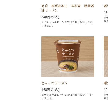
名店 家系総本山 吉村家 豚骨醤
醤
油ラーメン
16
348
円(税込)
※
り
※ナチュラルローソンではお取り扱いしてお
りません。
とんこつラーメン
麺
168
円(税込)
19
※ナチュラルローソンではお取り扱いしてお
※
りません。
り