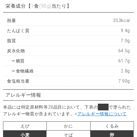
栄養成分
【1食(95g)当たり】
熱量
353kcal
たんぱく質
9.4g
脂質
7.0g
炭水化物
64.5g
糖質
61.7g
食物繊維
2.8g
食塩相当量
7.90g
アレルギー情報
本品には特定原材料等28品目において、下表の
■
で塗られた
アレルギー物質が含まれています。
※
アレルギー情報について
えび
かに
くるみ
小麦
そば
卵