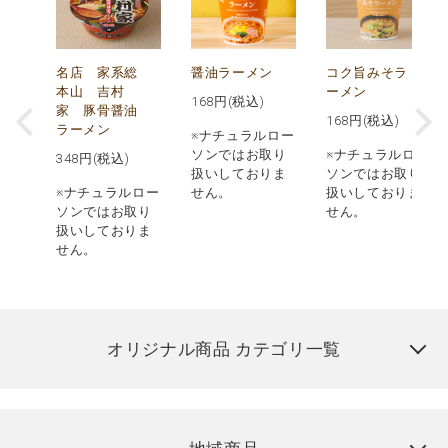
メ
名店 家系総
醤油ラーメン
コク旨みそラ
本山 吉村
ーメン
168
円(税込)
ン
家 豚骨醤油
168
円(税込)
ラーメン
※ナチュラルロー
ソンではお取り
※ナチュラルロー
348
円(税込)
扱いしておりま
ソンではお取り
ロー
※ナチュラルロー
せん。
扱いしておりま
取り
ソンではお取り
せん。
りま
扱いしておりま
せん。
オリジナル商品 カテゴリ一覧