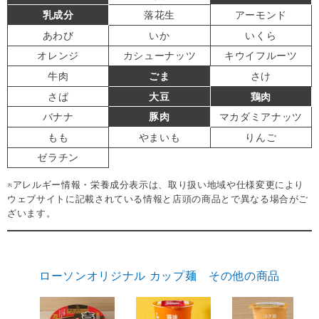
乳成分
落花生
アーモンド
あわび
いか
いくら
オレンジ
カシューナッツ
キウイフルーツ
牛肉
ごま
さけ
さば
大豆
鶏肉
バナナ
豚肉
マカダミアナッツ
もも
やまいも
りんご
ゼラチン
※アレルギー情報・栄養成分表示は、取り扱い地域や仕様変更により
ウェブサイトに記載されている情報と店頭の商品とで異なる場合がご
ざいます。
ローソンオリジナル カップ麺 その他の商品