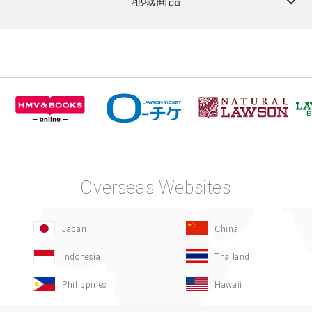
地域商品
Overseas Websites
Japan
China
Indonesia
Thailand
Philippines
Hawaii