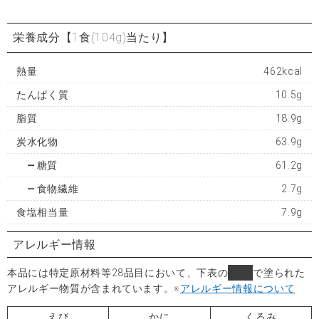
栄養成分
【1食(104g)当たり】
熱量
462kcal
たんぱく質
10.5g
脂質
18.9g
炭水化物
63.9g
糖質
61.2g
食物繊維
2.7g
食塩相当量
7.9g
アレルギー情報
本品には特定原材料等28品目において、下表の
■
で塗られた
アレルギー物質が含まれています。
※
アレルギー情報について
えび
かに
くるみ