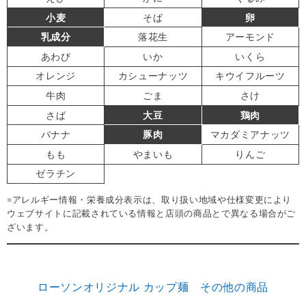
小麦
そば
卵
乳成分
落花生
アーモンド
あわび
いか
いくら
オレンジ
カシューナッツ
キウイフルーツ
牛肉
ごま
さけ
さば
大豆
鶏肉
バナナ
豚肉
マカダミアナッツ
もも
やまいも
りんご
ゼラチン
※アレルギー情報・栄養成分表示は、取り扱い地域や仕様変更により
ウェブサイトに記載されている情報と店頭の商品とで異なる場合がご
ざいます。
ローソンオリジナル カップ麺 その他の商品