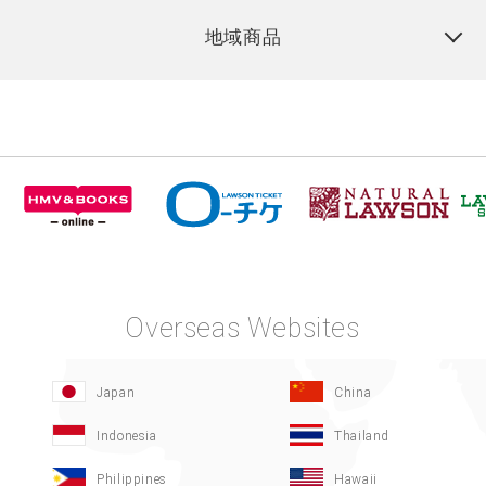
地域商品
Overseas Websites
Japan
China
Indonesia
Thailand
Philippines
Hawaii