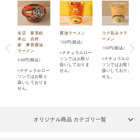
メ
名店 家系総
醤油ラーメン
コク旨みそラ
本山 吉村
ーメン
168
円(税込)
ン
家 豚骨醤油
168
円(税込)
ラーメン
※ナチュラルロー
ソンではお取り
※ナチュラルロー
348
円(税込)
扱いしておりま
ソンではお取り
ロー
※ナチュラルロー
せん。
扱いしておりま
取り
ソンではお取り
せん。
りま
扱いしておりま
せん。
オリジナル商品 カテゴリ一覧