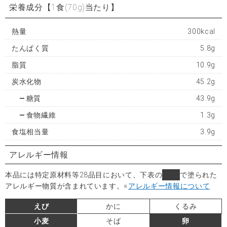
栄養成分
【1食(70g)当たり】
熱量
300kcal
たんぱく質
5.8g
脂質
10.9g
炭水化物
45.2g
糖質
43.9g
食物繊維
1.3g
食塩相当量
3.9g
アレルギー情報
本品には特定原材料等28品目において、下表の
■
で塗られた
アレルギー物質が含まれています。
※
アレルギー情報について
えび
かに
くるみ
小麦
そば
卵