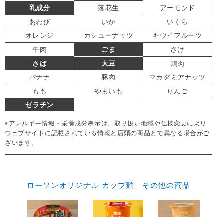
乳成分
落花生
アーモンド
あわび
いか
いくら
オレンジ
カシューナッツ
キウイフルーツ
牛肉
ごま
さけ
さば
大豆
鶏肉
バナナ
豚肉
マカダミアナッツ
もも
やまいも
りんご
ゼラチン
※アレルギー情報・栄養成分表示は、取り扱い地域や仕様変更により
ウェブサイトに記載されている情報と店頭の商品とで異なる場合がご
ざいます。
ローソンオリジナル カップ麺 その他の商品