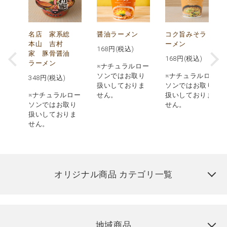
メ
名店 家系総
醤油ラーメン
コク旨みそラ
本山 吉村
ーメン
168
円(税込)
ン
家 豚骨醤油
168
円(税込)
ラーメン
※ナチュラルロー
ソンではお取り
※ナチュラルロー
348
円(税込)
扱いしておりま
ソンではお取り
ロー
※ナチュラルロー
せん。
扱いしておりま
取り
ソンではお取り
せん。
りま
扱いしておりま
せん。
オリジナル商品 カテゴリ一覧
地域商品