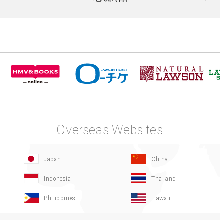
Overseas Websites
Japan
China
Indonesia
Thailand
Philippines
Hawaii