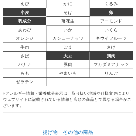
えび
かに
くるみ
小麦
そば
卵
乳成分
落花生
アーモンド
あわび
いか
いくら
オレンジ
カシューナッツ
キウイフルーツ
牛肉
ごま
さけ
さば
大豆
鶏肉
バナナ
豚肉
マカダミアナッツ
もも
やまいも
りんご
ゼラチン
※アレルギー情報・栄養成分表示は、取り扱い地域や仕様変更により
ウェブサイトに記載されている情報と店頭の商品とで異なる場合がご
ざいます。
揚げ物 その他の商品