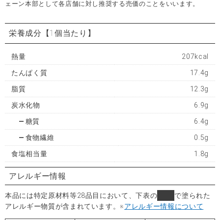
ェーン本部として各店舗に対し推奨する売価のことをいいます。
栄養成分
【1個当たり】
熱量
207kcal
たんぱく質
17.4g
脂質
12.3g
炭水化物
6.9g
糖質
6.4g
食物繊維
0.5g
食塩相当量
1.8g
アレルギー情報
本品には特定原材料等28品目において、下表の
■
で塗られた
アレルギー物質が含まれています。
※
アレルギー情報について