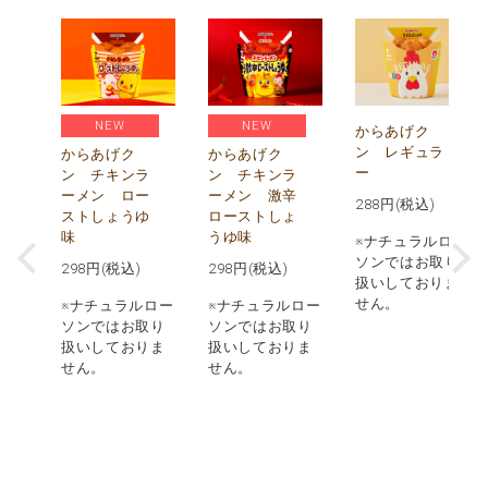
NEW
NEW
)
からあげク
ン レギュラ
からあげク
からあげク
ー
ン チキンラ
ン チキンラ
価
ーメン ロー
ーメン 激辛
)
288
円(税込)
ストしょうゆ
ローストしょ
味
うゆ味
ロー
※ナチュラルロー
取り
ソンではお取り
298
円(税込)
298
円(税込)
りま
扱いしておりま
せん。
※ナチュラルロー
※ナチュラルロー
実施
ソンではお取り
ソンではお取り
品の
扱いしておりま
扱いしておりま
での
せん。
せん。
あり