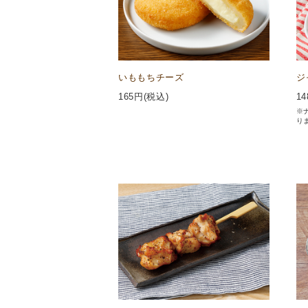
いももちチーズ
ジ
165
円(税込)
14
※
り