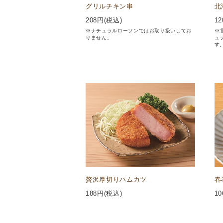
グリルチキン串
北
208
円(税込)
12
※ナチュラルローソンではお取り扱いしてお
※
りません。
ュ
す
贅沢厚切りハムカツ
春
188
円(税込)
10