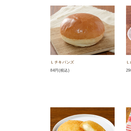
Ｌチキバンズ
Ｌ
84
円(税込)
29