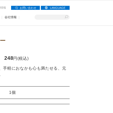
用情報
お問い合わせ
LANGUAGE
会社情報
ー
248
円(税込)
、手軽におなかも心も満たせる、元
。
1個
】