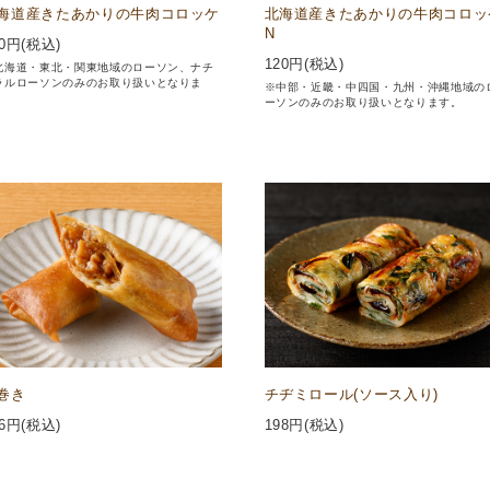
海道産きたあかりの牛肉コロッケ
北海道産きたあかりの牛肉コロッ
N
0
円(税込)
120
円(税込)
北海道・東北・関東地域のローソン、ナチ
ラルローソンのみのお取り扱いとなりま
※中部・近畿・中四国・九州・沖縄地域の
。
ーソンのみのお取り扱いとなります。
巻き
チヂミロール(ソース入り)
6
円(税込)
198
円(税込)