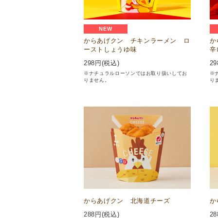
NEW
からあげクン チキンラーメン ロ
か
ーストしょうゆ味
辛
298
円(税込)
29
※ナチュラルローソンではお取り扱いしてお
※
りません。
り
からあげクン 北海道チーズ
か
288
円(税込)
28