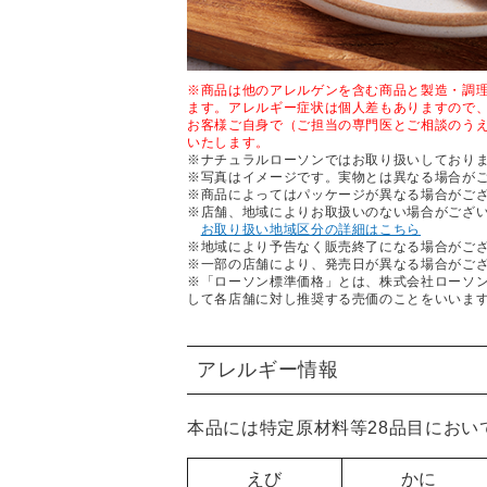
※商品は他のアレルゲンを含む商品と製造・調
ます。アレルギー症状は個人差もありますので
お客様ご自身で（ご担当の専門医とご相談のう
いたします。
※ナチュラルローソンではお取り扱いしており
※写真はイメージです。実物とは異なる場合が
※商品によってはパッケージが異なる場合がご
※店舗、地域によりお取扱いのない場合がござ
お取り扱い地域区分の詳細はこちら
※地域により予告なく販売終了になる場合がご
※一部の店舗により、発売日が異なる場合がご
※「ローソン標準価格」とは、株式会社ローソ
して各店舗に対し推奨する売価のことをいいま
アレルギー情報
本品には特定原材料等28品目におい
えび
かに