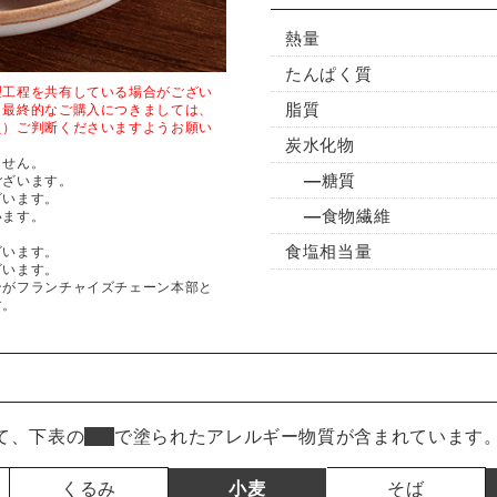
熱量
たんぱく質
理工程を共有している場合がござい
脂質
、最終的なご購入につきましては、
え）ご判断くださいますようお願い
炭水化物
ません。
糖質
ございます。
ざいます。
食物繊維
います。
食塩相当量
ざいます。
ざいます。
ンがフランチャイズチェーン本部と
す。
て、下表の
■
で塗られたアレルギー物質が含まれています
くるみ
小麦
そば