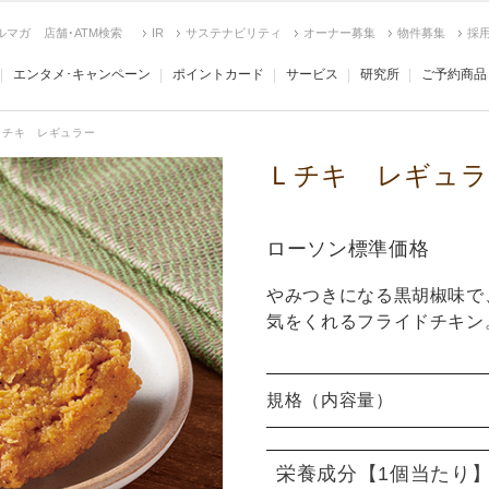
ルマガ
店舗･ATM検索
IR
サステナビリティ
オーナー募集
物件募集
採
エンタメ･キャンペーン
ポイントカード
サービス
研究所
ご予約商品
Ｌチキ レギュラー
Ｌチキ レギュラ
ローソン標準価格
やみつきになる黒胡椒味で
気をくれるフライドチキン
規格（内容量）
栄養成分
【1個当たり