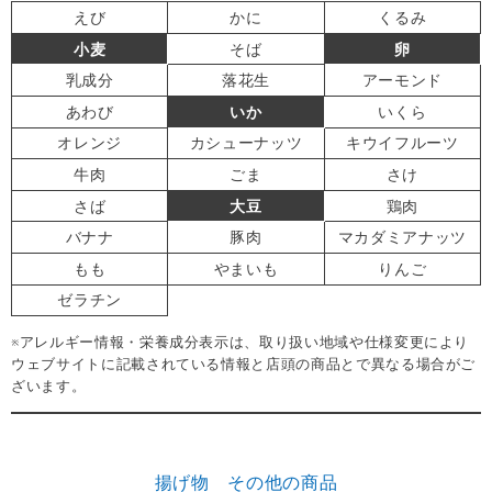
えび
かに
くるみ
小麦
そば
卵
乳成分
落花生
アーモンド
あわび
いか
いくら
オレンジ
カシューナッツ
キウイフルーツ
牛肉
ごま
さけ
さば
大豆
鶏肉
バナナ
豚肉
マカダミアナッツ
もも
やまいも
りんご
ゼラチン
※アレルギー情報・栄養成分表示は、取り扱い地域や仕様変更により
ウェブサイトに記載されている情報と店頭の商品とで異なる場合がご
ざいます。
揚げ物 その他の商品