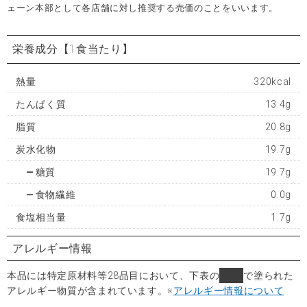
ェーン本部として各店舗に対し推奨する売価のことをいいます。
栄養成分
【1食当たり】
熱量
320kcal
たんぱく質
13.4g
脂質
20.8g
炭水化物
19.7g
糖質
19.7g
食物繊維
0.0g
食塩相当量
1.7g
アレルギー情報
本品には特定原材料等28品目において、下表の
■
で塗られた
アレルギー物質が含まれています。
※
アレルギー情報について