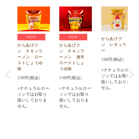
NEW
NEW
)
からあげク
ン レギュラ
からあげク
からあげク
ー
ン チキンラ
ン チキンラ
価
ーメン ロー
ーメン 激辛
)
288
円(税込)
ストしょうゆ
ローストしょ
味
うゆ味
ロー
※ナチュラルロー
取り
ソンではお取り
298
円(税込)
298
円(税込)
りま
扱いしておりま
せん。
※ナチュラルロー
※ナチュラルロー
実施
ソンではお取り
ソンではお取り
品の
扱いしておりま
扱いしておりま
での
せん。
せん。
あり