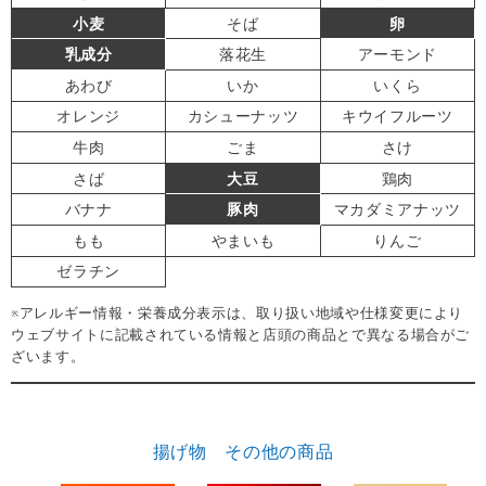
小麦
そば
卵
乳成分
落花生
アーモンド
あわび
いか
いくら
オレンジ
カシューナッツ
キウイフルーツ
牛肉
ごま
さけ
さば
大豆
鶏肉
バナナ
豚肉
マカダミアナッツ
もも
やまいも
りんご
ゼラチン
※アレルギー情報・栄養成分表示は、取り扱い地域や仕様変更により
ウェブサイトに記載されている情報と店頭の商品とで異なる場合がご
ざいます。
揚げ物 その他の商品