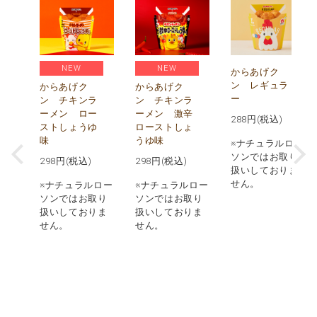
NEW
NEW
)
からあげク
ン レギュラ
からあげク
からあげク
ー
ン チキンラ
ン チキンラ
価
ーメン ロー
ーメン 激辛
)
288
円(税込)
ストしょうゆ
ローストしょ
味
うゆ味
ロー
※ナチュラルロー
取り
ソンではお取り
298
円(税込)
298
円(税込)
りま
扱いしておりま
せん。
※ナチュラルロー
※ナチュラルロー
実施
ソンではお取り
ソンではお取り
品の
扱いしておりま
扱いしておりま
での
せん。
せん。
あり