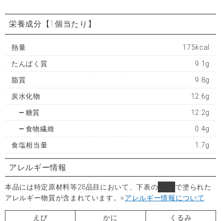
栄養成分
【1個当たり】
熱量
175kcal
たんぱく質
9.1g
脂質
9.8g
炭水化物
12.6g
糖質
12.2g
食物繊維
0.4g
食塩相当量
1.7g
アレルギー情報
本品には特定原材料等28品目において、下表の
■
で塗られた
アレルギー物質が含まれています。
※
アレルギー情報について
えび
かに
くるみ