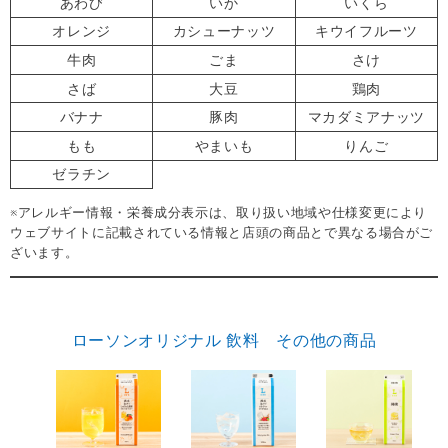
あわび
いか
いくら
オレンジ
カシューナッツ
キウイフルーツ
牛肉
ごま
さけ
さば
大豆
鶏肉
バナナ
豚肉
マカダミアナッツ
もも
やまいも
りんご
ゼラチン
※アレルギー情報・栄養成分表示は、取り扱い地域や仕様変更により
ウェブサイトに記載されている情報と店頭の商品とで異なる場合がご
ざいます。
ローソンオリジナル 飲料 その他の商品