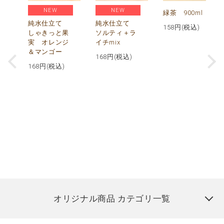
NEW
NEW
緑茶 900ml
純水仕立て
純水仕立て
158
円(税込)
しゃきっと果
ソルティ＋ラ
実 オレンジ
イチmix
＆マンゴー
168
円(税込)
168
円(税込)
オリジナル商品 カテゴリ一覧