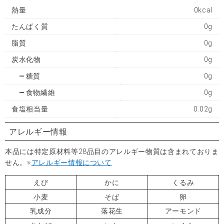
熱量
0kcal
たんぱく質
0g
脂質
0g
炭水化物
0g
糖質
0g
食物繊維
0g
食塩相当量
0.02g
アレルギー情報
本品には特定原材料等28品目のアレルギー物質は含まれておりま
せん。※
アレルギー情報について
えび
かに
くるみ
小麦
そば
卵
乳成分
落花生
アーモンド