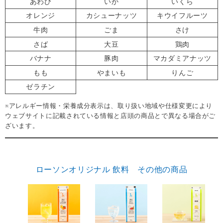
あわび
いか
いくら
オレンジ
カシューナッツ
キウイフルーツ
牛肉
ごま
さけ
さば
大豆
鶏肉
バナナ
豚肉
マカダミアナッツ
もも
やまいも
りんご
ゼラチン
※アレルギー情報・栄養成分表示は、取り扱い地域や仕様変更により
ウェブサイトに記載されている情報と店頭の商品とで異なる場合がご
ざいます。
ローソンオリジナル 飲料 その他の商品