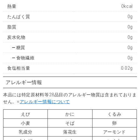
熱量
0kcal
たんぱく質
0g
脂質
0g
炭水化物
0g
糖質
0g
食物繊維
0g
食塩相当量
0.02g
アレルギー情報
本品には特定原材料等28品目のアレルギー物質は含まれておりま
せん。※
アレルギー情報について
えび
かに
くるみ
小麦
そば
卵
乳成分
落花生
アーモンド