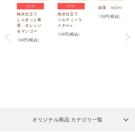
NEW
NEW
緑茶 900ml
純水仕立て
純水仕立て
158
円(税込)
しゃきっと果
ソルティ＋ラ
実 オレンジ
イチmix
＆マンゴー
168
円(税込)
168
円(税込)
オリジナル商品 カテゴリ一覧