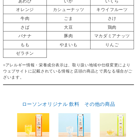
あわび
いか
いくら
オレンジ
カシューナッツ
キウイフルーツ
牛肉
ごま
さけ
さば
大豆
鶏肉
バナナ
豚肉
マカダミアナッツ
もも
やまいも
りんご
ゼラチン
※アレルギー情報・栄養成分表示は、取り扱い地域や仕様変更により
ウェブサイトに記載されている情報と店頭の商品とで異なる場合がご
ざいます。
ローソンオリジナル 飲料 その他の商品