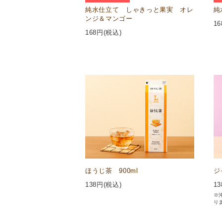
純水仕立て しゃきっと果実 オレ
純
ンジ＆マンゴー
16
168
円(税込)
ほうじ茶 900ml
ジ
138
円(税込)
13
※
り