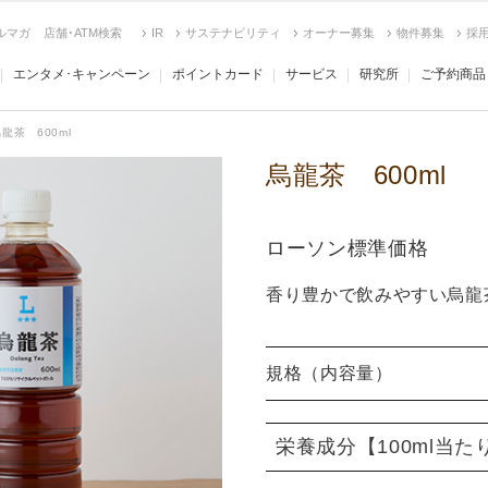
ルマガ
店舗･ATM検索
IR
サステナビリティ
オーナー募集
物件募集
採
エンタメ･キャンペーン
ポイントカード
サービス
研究所
ご予約商品
龍茶 600ml
烏龍茶 600ml
ローソン標準価格
香り豊かで飲みやすい烏龍
規格（内容量）
栄養成分
【100ml当た