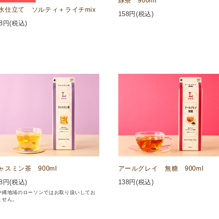
緑茶 900ml
水仕立て ソルティ＋ライチmix
158
円(税込)
8
円(税込)
ャスミン茶 900ml
アールグレイ 無糖 900ml
8
円(税込)
138
円(税込)
沖縄地域のローソンではお取り扱いしてお
ません。