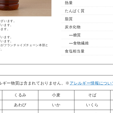
熱量
たんぱく質
脂質
ございます。
ざいます。
炭水化物
います。
糖質
ざいます。
ざいます。
食物繊維
ンがフランチャイズチェーン本部と
す。
食塩相当量
レルギー物質は含まれておりません。※
アレルギー情報につい
くるみ
小麦
そば
あわび
いか
いくら