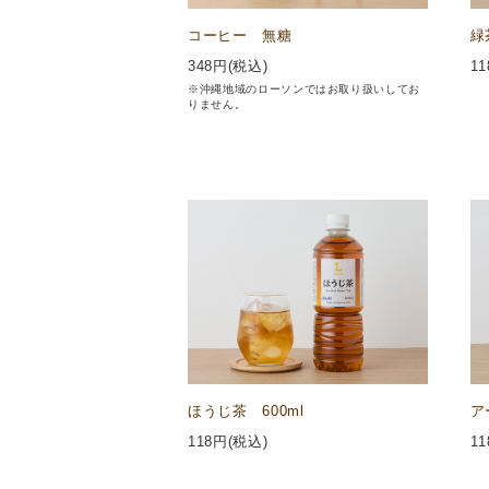
コーヒー 無糖
緑
348
円(税込)
11
※沖縄地域のローソンではお取り扱いしてお
りません。
ほうじ茶 600ml
ア
118
円(税込)
11