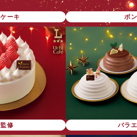
トケーキ
ボ
店監修
バラ