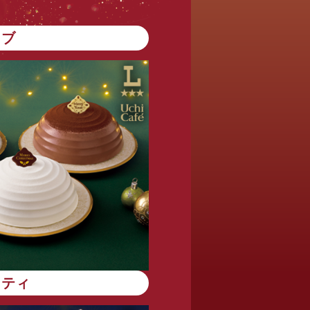
ンブ
エティ