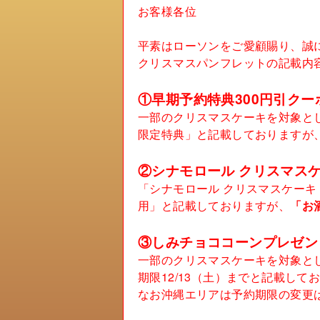
お客様各位
平素はローソンをご愛顧賜り、誠
クリスマスパンフレットの記載内
①早期予約特典300円引クー
一部のクリスマスケーキを対象とし
限定特典」と記載しておりますが
②シナモロール クリスマスケ
「シナモロール クリスマスケーキ 
用」と記載しておりますが、
「お
③しみチョココーンプレゼン
一部のクリスマスケーキを対象とし
期限12/13（土）までと記載して
なお沖縄エリアは予約期限の変更