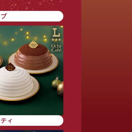
ンブ
エティ