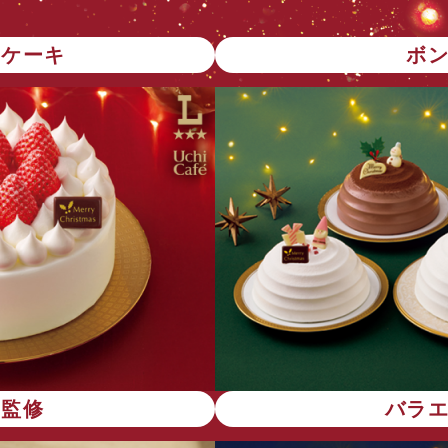
トケーキ
ボ
店監修
バラ