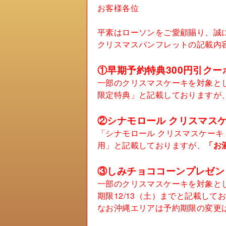
お客様各位
平素はローソンをご愛顧賜り、誠
クリスマスパンフレットの記載内
①早期予約特典300円引クー
一部のクリスマスケーキを対象とし
限定特典」と記載しておりますが
②シナモロール クリスマスケ
「シナモロール クリスマスケーキ 
用」と記載しておりますが、
「お
③しみチョココーンプレゼン
一部のクリスマスケーキを対象とし
期限12/13（土）までと記載して
なお沖縄エリアは予約期限の変更