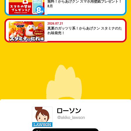
無料！からあげクン スマホ用壁紙プレゼント！
8月
2026.07.21
真夏のガッツリ系！からあげクン スタミナのた
れ味発売！