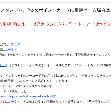
たスタンプを、他のdポイントカードに引継ぎする場合は
の引継ぎには、「dアカウント/パスワード」と「dポイ
た方は
コチラ
録は
コチラ
た場合は、他のdポイントカードを追加登録いただいた上で、下記引継ぎサイトにてス
チラ
（ドコモオンライン手続きサイトへ遷移します。「dポイントカード登録情
バイルdポイントカードのバーコードをかざしてLoppiにログインできるようになりまし
無効化設定（パスワードレス認証）をしている方は、
スチック）へのスタンプ移行が必要です。
ワードレス認証）とは
ocomo.ne.jp/src/utility/passwordless.html
いては
コチラ
（ドコモオンライン手続きサイトへ遷移します。「基本情報」にて