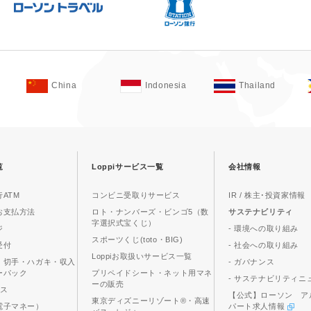
China
Indonesia
Thailand
覧
Loppiサービス一覧
会社情報
ATM
コンビニ受取りサービス
IR / 株主･投資家情報
お支払方法
ロト・ナンバーズ・ビンゴ5（数
サステナビリティ
字選択式宝くじ）
ジ
- 環境への取り組み
スポーツくじ(toto・BIG)
受付
- 社会への取り組み
Loppiお取扱いサービス一覧
、切手・ハガキ・収入
- ガバナンス
ーパック
プリペイドシート・ネット用マネ
- サステナビリティニ
ーの販売
ビス
【公式】ローソン ア
東京ディズニーリゾート®・高速
電子マネー）
パート求人情報