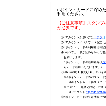
dポイントカードに貯め
利用ください。
【ご注意事項】スタンプ
が必要です。
①dアカウントが無い方は
コチラ
②dアカウント／パスワードを忘れ
③dポイントカードの利用者情報登
④Loppiでカードが読めなかっ
お願いします。
dポイントカードの追加登録は
コ
らカード追加いただけます。）
⑤2022年3月1日(火)より、モ
※dポイントカードのパスワード
dポイントカード券面（プラ
※パスワード無効化設定（パス
dアカウント
https://id.smt.d
⑥dポイントカードの登録情報につ