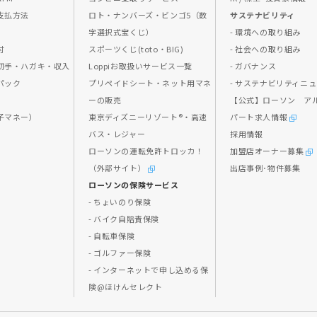
支払方法
ロト・ナンバーズ・ビンゴ5（数
サステナビリティ
字選択式宝くじ）
- 環境への取り組み
付
スポーツくじ(toto・BIG)
- 社会への取り組み
切手・ハガキ・収入
Loppiお取扱いサービス一覧
- ガバナンス
パック
プリペイドシート・ネット用マネ
- サステナビリティニ
ス
ーの販売
【公式】ローソン ア
子マネー）
東京ディズニーリゾート®・高速
パート求人情報
バス・レジャー
採用情報
ローソンの運転免許トロッカ！
加盟店オーナー募集
（外部サイト）
出店事例･物件募集
ローソンの保険サービス
- ちょいのり保険
- バイク自賠責保険
- 自転車保険
- ゴルファー保険
- インターネットで申し込める保
険@ほけんセレクト