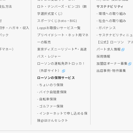
支払方法
ロト・ナンバーズ・ビンゴ5（数
サステナビリティ
字選択式宝くじ）
- 環境への取り組み
付
スポーツくじ(toto・BIG)
- 社会への取り組み
切手・ハガキ・収入
Loppiお取扱いサービス一覧
- ガバナンス
パック
プリペイドシート・ネット用マネ
- サステナビリティニ
ス
ーの販売
【公式】ローソン ア
子マネー）
東京ディズニーリゾート®・高速
パート求人情報
バス・レジャー
採用情報
ローソンの運転免許トロッカ！
加盟店オーナー募集
（外部サイト）
出店事例･物件募集
ローソンの保険サービス
- ちょいのり保険
- バイク自賠責保険
- 自転車保険
- ゴルファー保険
- インターネットで申し込める保
険@ほけんセレクト