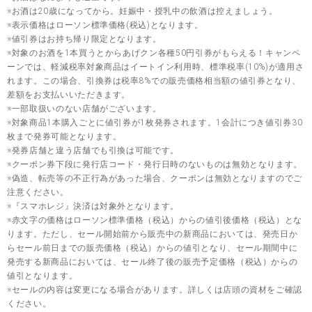
※お酒は20歳になってから。妊娠中・授乳中の飲酒は控えましょう。
※表示価格はローソン標準価格(税込)となります。
※値引券はお持ち帰り限定となります。
※対象のお酒を1本買うとからあげクン各種50円引券がもらえる！キャンペ
ーンでは、軽減税率対象商品はイートイン利用時、標準税率(10%)が適用さ
れます。この場合、引換券は税率8%での販売価格相当額の値引券となり、
差額をお支払いいただきます。
※一部取扱いのない店舗がございます。
※対象商品1本購入ごとに値引券が1枚発券されます。1会計につき値引券30
枚まで発券可能となります。
※発券店舗と違う店舗でも引換は可能です。
※クーポン券下段に発行店コード・発行日時のないものは無効となります。
※偽造、転売等の不正行為があった場合、クーポンは無効となりますのでご
注意ください。
※『スマホレジ』決済は対象外となります。
※赤文字の価格はローソン標準価格（税込）からの値引後価格（税込）とな
ります。ただし、セール開始前から販売中の新商品においては、発売日か
らセール前日までの販売価格（税込）からの値引となり、セール期間中に
発売する新商品においては、セール終了後の販売予定価格（税込）からの
値引となります。
※セールの内容は変更になる場合があります。詳しくは店頭の資材をご確認
ください。