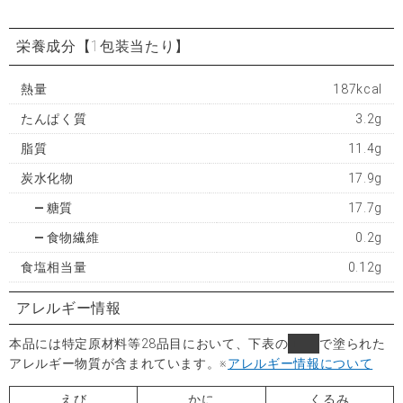
栄養成分
【1包装当たり】
熱量
187kcal
たんぱく質
3.2g
脂質
11.4g
炭水化物
17.9g
糖質
17.7g
食物繊維
0.2g
食塩相当量
0.12g
アレルギー情報
本品には特定原材料等28品目において、下表の
■
で塗られた
アレルギー物質が含まれています。
※
アレルギー情報について
えび
かに
くるみ