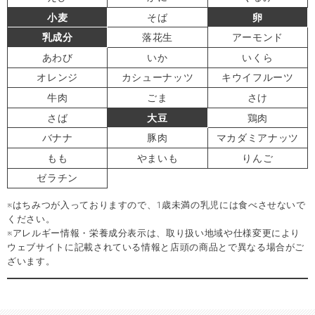
小麦
そば
卵
乳成分
落花生
アーモンド
あわび
いか
いくら
オレンジ
カシューナッツ
キウイフルーツ
牛肉
ごま
さけ
さば
大豆
鶏肉
バナナ
豚肉
マカダミアナッツ
もも
やまいも
りんご
ゼラチン
※はちみつが入っておりますので、1歳未満の乳児には食べさせないで
ください。
※アレルギー情報・栄養成分表示は、取り扱い地域や仕様変更により
ウェブサイトに記載されている情報と店頭の商品とで異なる場合がご
ざいます。