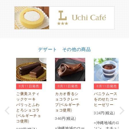
デザート その他の商品
8月11日発売
8月11日発売
8月11日発売
ぅ
水
ご褒美スティ
カカオ香るシ
バニラムース
び
ックケーキ
ョコラクレー
をのせたコー
パリっとふわ
プ(ベルギーチ
ヒーゼリー
とろショコラ
ョコ使用)
324
円(税込)
(ベルギーチョ
346
円(税込)
コ使用)
※沖縄地域のロー
※沖縄地域のロー
ソン、ナチュラ