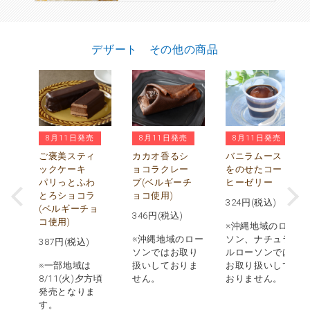
デザート その他の商品
8月11日発売
8月11日発売
8月11日発売
ぅ
水
ご褒美スティ
カカオ香るシ
バニラムース
び
ックケーキ
ョコラクレー
をのせたコー
パリっとふわ
プ(ベルギーチ
ヒーゼリー
とろショコラ
ョコ使用)
324
円(税込)
(ベルギーチョ
346
円(税込)
コ使用)
※沖縄地域のロー
※沖縄地域のロー
ソン、ナチュラ
387
円(税込)
ソンではお取り
ルローソンでは
※一部地域は
扱いしておりま
お取り扱いして
8/11(火)夕方頃
せん。
おりません。
発売となりま
す。