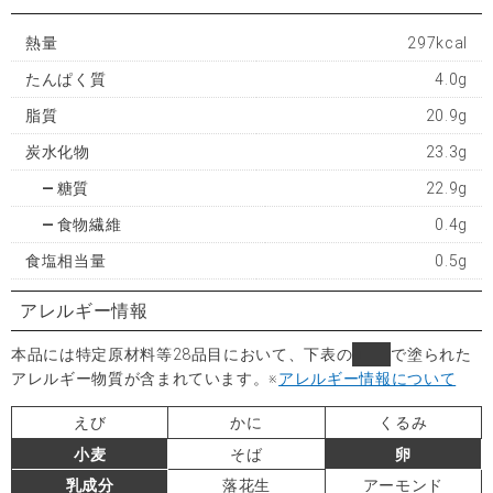
熱量
297kcal
たんぱく質
4.0g
脂質
20.9g
炭水化物
23.3g
糖質
22.9g
食物繊維
0.4g
食塩相当量
0.5g
アレルギー情報
本品には特定原材料等28品目において、下表の
■
で塗られた
アレルギー物質が含まれています。
※
アレルギー情報について
えび
かに
くるみ
小麦
そば
卵
乳成分
落花生
アーモンド