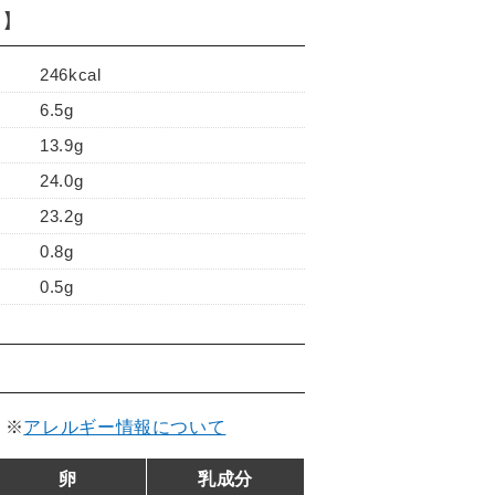
り】
246kcal
6.5g
13.9g
24.0g
23.2g
0.8g
0.5g
。
※
アレルギー情報について
卵
乳成分