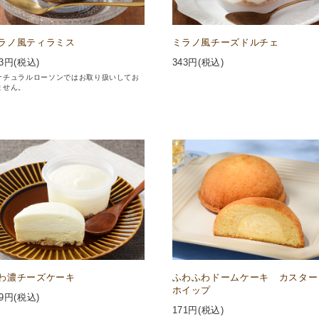
ラノ風ティラミス
ミラノ風チーズドルチェ
3
円(税込)
343
円(税込)
ナチュラルローソンではお取り扱いしてお
ません。
わ濃チーズケーキ
ふわふわドームケーキ カスター
ホイップ
9
円(税込)
171
円(税込)