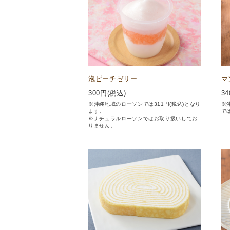
泡ピーチゼリー
マ
300
円(税込)
34
※沖縄地域のローソンでは311円(税込)となり
※
ます。
で
※ナチュラルローソンではお取り扱いしてお
りません。