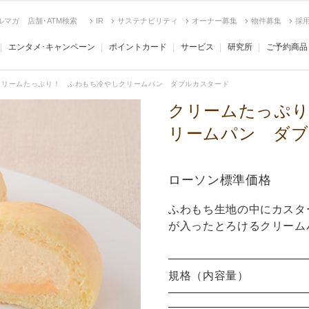
ルマガ
店舗･ATM検索
IR
サステナビリティ
オーナー募集
物件募集
採
エンタメ･キャンペーン
ポイントカード
サービス
研究所
ご予約商品
クリームたっぷり！ ふわもち冷やしクリームパン ダブルカスタード
クリームたっぷり
リームパン ダブ
ローソン標準価格
ふわもち生地の中にカスタ
が入ったとろけるクリーム
規格（内容量）