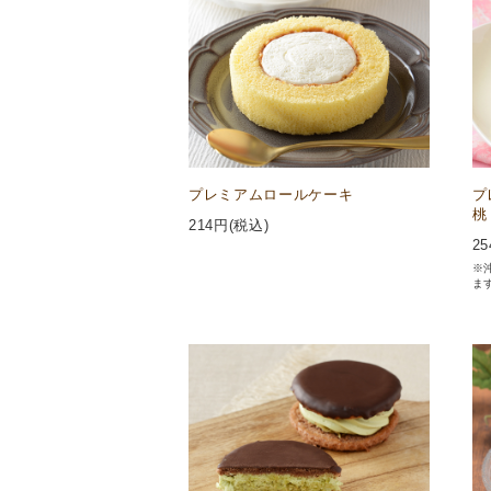
プレミアムロールケーキ
プ
桃
214
円(税込)
25
※
ま