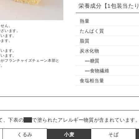
栄養成分
【1包装当た
熱量
ません。
たんぱく質
ございます。
ざいます。
脂質
います。
炭水化物
ざいます。
ざいます。
糖質
ンがフランチャイズチェーン本部と
す。
食物繊維
食塩相当量
て、下表の
■
で塗られたアレルギー物質が含まれています
くるみ
小麦
そば