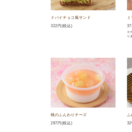
ドバイチョコ風サンド
ミ
322
円(税込)
37
※
り
桃のふんわりチーズ
ふ
297
円(税込)
32