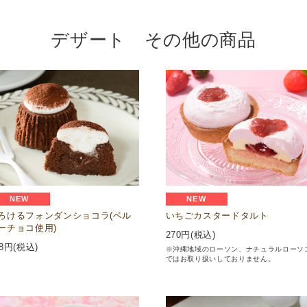
デザート その他の商品
NEW
NEW
ろけるフォンダンショコラ(ベル
いちごカスタードタルト
ーチョコ使用)
270
円(税込)
8
円(税込)
※沖縄地域のローソン、ナチュラルローソ
ではお取り扱いしておりません。