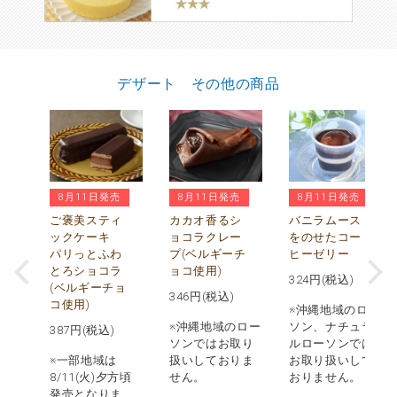
デザート その他の商品
8月11日発売
8月11日発売
8月11日発売
ぅ
水
ご褒美スティ
カカオ香るシ
バニラムース
び
ックケーキ
ョコラクレー
をのせたコー
パリっとふわ
プ(ベルギーチ
ヒーゼリー
とろショコラ
ョコ使用)
324
円(税込)
(ベルギーチョ
346
円(税込)
コ使用)
※沖縄地域のロー
※沖縄地域のロー
ソン、ナチュラ
387
円(税込)
ソンではお取り
ルローソンでは
※一部地域は
扱いしておりま
お取り扱いして
8/11(火)夕方頃
せん。
おりません。
発売となりま