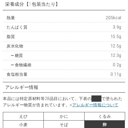
栄養成分
【1包装当たり】
熱量
205kcal
たんぱく質
3.9g
脂質
15.5g
炭水化物
12.5g
糖質
12.3g
食物繊維
0.2g
食塩相当量
0.11g
アレルギー情報
本品には特定原材料等28品目において、下表の
■
で塗られた
アレルギー物質が含まれています。
※
アレルギー情報について
えび
かに
くるみ
小麦
そば
卵