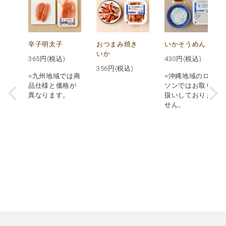
辛子明太子
おつまみ焼き
いかそうめん
いか
365
円(税込)
430
円(税込)
356
円(税込)
※九州地域では商
※沖縄地域のロー
品仕様と価格が
ソンではお取り
異なります。
扱いしておりま
せん。