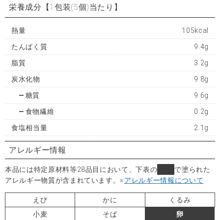
栄養成分
【1包装(5個)当たり】
熱量
105kcal
たんぱく質
9.4g
脂質
3.2g
炭水化物
9.8g
糖質
9.6g
食物繊維
0.2g
食塩相当量
2.1g
アレルギー情報
本品には特定原材料等28品目において、下表の
■
で塗られた
アレルギー物質が含まれています。
※
アレルギー情報について
えび
かに
くるみ
小麦
そば
卵