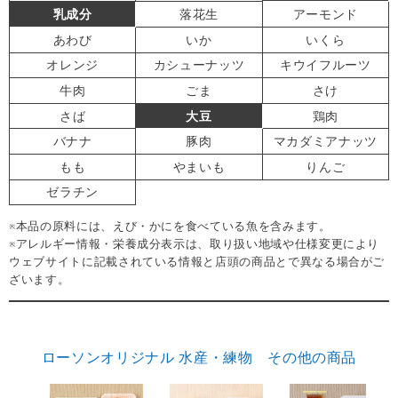
乳成分
落花生
アーモンド
あわび
いか
いくら
オレンジ
カシューナッツ
キウイフルーツ
牛肉
ごま
さけ
さば
大豆
鶏肉
バナナ
豚肉
マカダミアナッツ
もも
やまいも
りんご
ゼラチン
※本品の原料には、えび・かにを食べている魚を含みます。
※アレルギー情報・栄養成分表示は、取り扱い地域や仕様変更により
ウェブサイトに記載されている情報と店頭の商品とで異なる場合がご
ざいます。
ローソンオリジナル 水産・練物 その他の商品