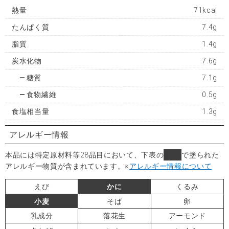
熱量
71kcal
たんぱく質
7.4g
脂質
1.4g
炭水化物
7.6g
糖質
7.1g
食物繊維
0.5g
食塩相当量
1.3g
アレルギー情報
本品には特定原材料等28品目において、下表の
■
で塗られた
アレルギー物質が含まれています。
※
アレルギー情報について
えび
かに
くるみ
小麦
そば
卵
乳成分
落花生
アーモンド