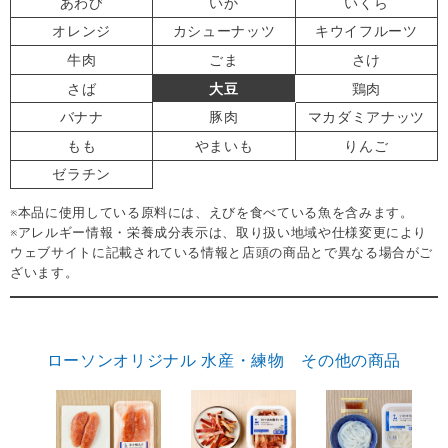
あわび
いか
いくら
オレンジ
カシューナッツ
キウイフルーツ
牛肉
ごま
さけ
さば
大豆
鶏肉
バナナ
豚肉
マカダミアナッツ
もも
やまいも
りんご
ゼラチン
※本品に使用している原料には、えびを食べている魚を含みます。
※アレルギー情報・栄養成分表示は、取り扱い地域や仕様変更により
ウェブサイトに記載されている情報と店頭の商品とで異なる場合がご
ざいます。
ローソンオリジナル 水産・練物 その他の商品