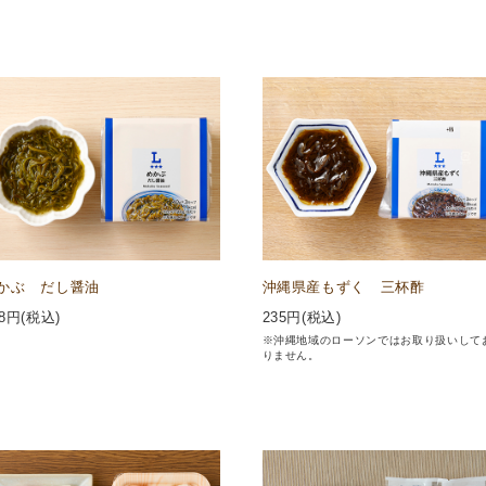
かぶ だし醤油
沖縄県産もずく 三杯酢
8
円(税込)
235
円(税込)
※沖縄地域のローソンではお取り扱いして
りません。