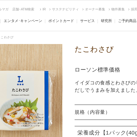
ルマガ
店舗･ATM検索
IR
サステナビリティ
オーナー募集
物件募集
採
エンタメ･キャンペーン
ポイントカード
サービス
研究所
ご予約商品
たこわさび
たこわさび
ローソン標準価格
イイダコの食感とわさびの
だしでうまみを加えました
規格（内容量）
栄養成分
【1パック(40