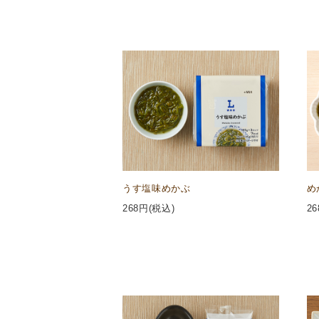
うす塩味めかぶ
め
268
円(税込)
26