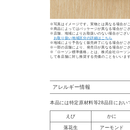
※写真はイメージです。実物とは異なる場合が
※商品によってはパッケージが異なる場合がご
※店舗、地域によりお取扱いのない場合がござ
お取り扱い地域区分の詳細はこちら
※地域により予告なく販売終了になる場合がご
※一部の店舗により、発売日が異なる場合がご
※「ローソン標準価格」とは、株式会社ローソ
して各店舗に対し推奨する売価のことをいいま
アレルギー情報
本品には特定原材料等28品目におい
えび
かに
落花生
アーモンド