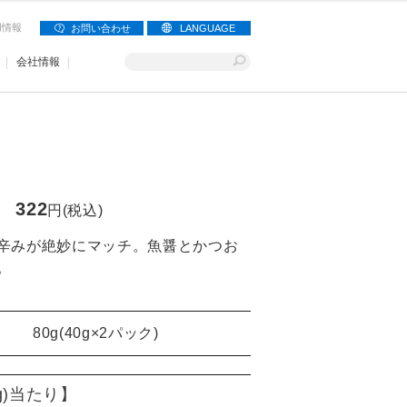
用情報
お問い合わせ
LANGUAGE
会社情報
322
円(税込)
辛みが絶妙にマッチ。魚醤とかつお
。
80g(40g×2パック)
g)当たり】