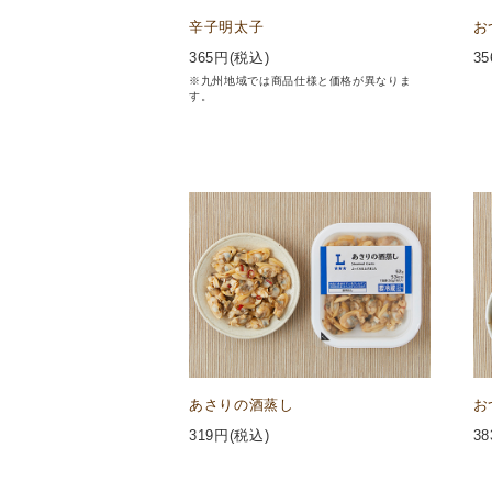
辛子明太子
お
365
円(税込)
35
※九州地域では商品仕様と価格が異なりま
す。
あさりの酒蒸し
お
319
円(税込)
38