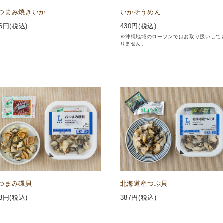
つまみ焼きいか
いかそうめん
6
円(税込)
430
円(税込)
※沖縄地域のローソンではお取り扱いして
りません。
つまみ磯貝
北海道産つぶ貝
3
円(税込)
387
円(税込)