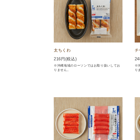
太ちくわ
チ
216
円(税込)
24
※沖縄地域のローソンではお取り扱いしてお
※
りません。
り