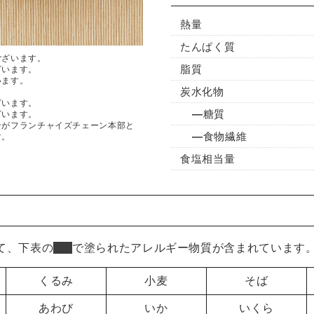
熱量
たんぱく質
ございます。
脂質
ざいます。
います。
炭水化物
ざいます。
糖質
ざいます。
ンがフランチャイズチェーン本部と
食物繊維
す。
食塩相当量
て、下表の
■
で塗られたアレルギー物質が含まれています
くるみ
小麦
そば
あわび
いか
いくら