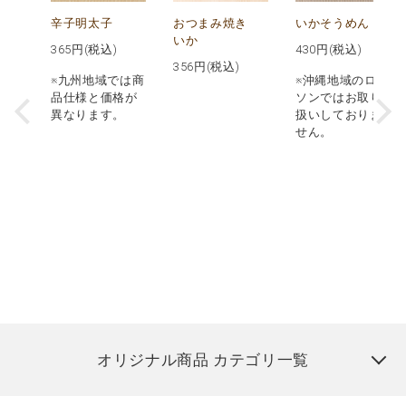
テ
辛子明太子
おつまみ焼き
いかそうめん
いか
365
円(税込)
430
円(税込)
356
円(税込)
※九州地域では商
※沖縄地域のロー
品仕様と価格が
ソンではお取り
異なります。
扱いしておりま
せん。
オリジナル商品 カテゴリ一覧