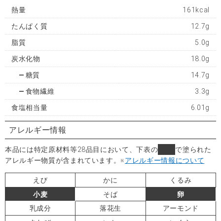
熱量
161kcal
たんぱく質
12.7g
脂質
5.0g
炭水化物
18.0g
糖質
14.7g
食物繊維
3.3g
食塩相当量
6.01g
アレルギー情報
本品には特定原材料等28品目において、下表の
■
で塗られた
アレルギー物質が含まれています。
※
アレルギー情報について
えび
かに
くるみ
小麦
そば
卵
乳成分
落花生
アーモンド