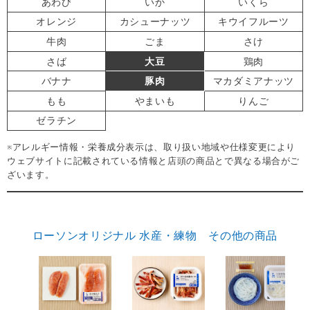
あわび
いか
いくら
オレンジ
カシューナッツ
キウイフルーツ
牛肉
ごま
さけ
さば
大豆
鶏肉
バナナ
豚肉
マカダミアナッツ
もも
やまいも
りんご
ゼラチン
※アレルギー情報・栄養成分表示は、取り扱い地域や仕様変更により
ウェブサイトに記載されている情報と店頭の商品とで異なる場合がご
ざいます。
ローソンオリジナル 水産・練物 その他の商品