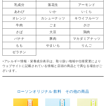
乳成分
落花生
アーモンド
あわび
いか
いくら
オレンジ
カシューナッツ
キウイフルーツ
牛肉
ごま
さけ
さば
大豆
鶏肉
バナナ
豚肉
マカダミアナッツ
もも
やまいも
りんご
ゼラチン
※アレルギー情報・栄養成分表示は、取り扱い地域や仕様変更により
ウェブサイトに記載されている情報と店頭の商品とで異なる場合がご
ざいます。
ローソンオリジナル 飲料 その他の商品