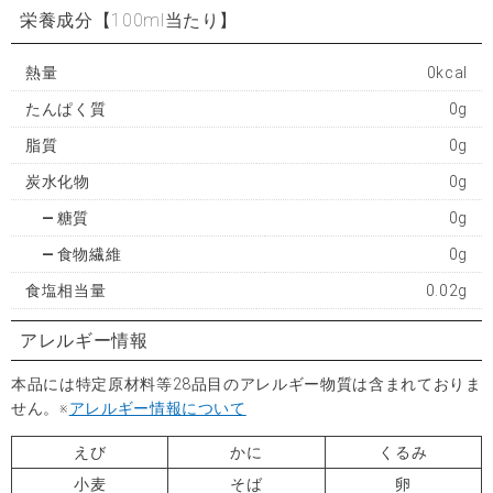
栄養成分
【100ml当たり】
熱量
0kcal
たんぱく質
0g
脂質
0g
炭水化物
0g
糖質
0g
食物繊維
0g
食塩相当量
0.02g
アレルギー情報
本品には特定原材料等28品目のアレルギー物質は含まれておりま
せん。※
アレルギー情報について
えび
かに
くるみ
小麦
そば
卵