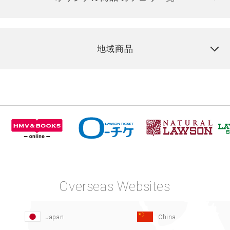
地域商品
Overseas Websites
Japan
China