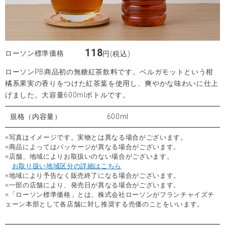
118
ローソン標準価格
円(税込)
ローソンPB商品初の無糖紅茶飲料です。ベルガモットという柑
橘系果実の香りをつけた紅茶葉を使用し、爽やかな味わいに仕上
げました。大容量600mlボトルです。
規格（内容量）
600ml
※写真はイメージです。実物とは異なる場合がございます。
※商品によってはパッケージが異なる場合がございます。
※店舗、地域によりお取扱いのない場合がございます。
お取り扱い地域区分の詳細はこちら
※地域により予告なく販売終了になる場合がございます。
※一部の店舗により、発売日が異なる場合がございます。
※「ローソン標準価格」とは、株式会社ローソンがフランチャイズチ
ェーン本部として各店舗に対し推奨する売価のことをいいます。