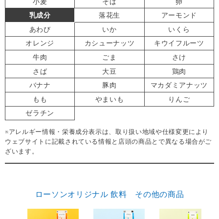
小麦
そば
卵
乳成分
落花生
アーモンド
あわび
いか
いくら
オレンジ
カシューナッツ
キウイフルーツ
牛肉
ごま
さけ
さば
大豆
鶏肉
バナナ
豚肉
マカダミアナッツ
もも
やまいも
りんご
ゼラチン
※アレルギー情報・栄養成分表示は、取り扱い地域や仕様変更により
ウェブサイトに記載されている情報と店頭の商品とで異なる場合がご
ざいます。
ローソンオリジナル 飲料 その他の商品