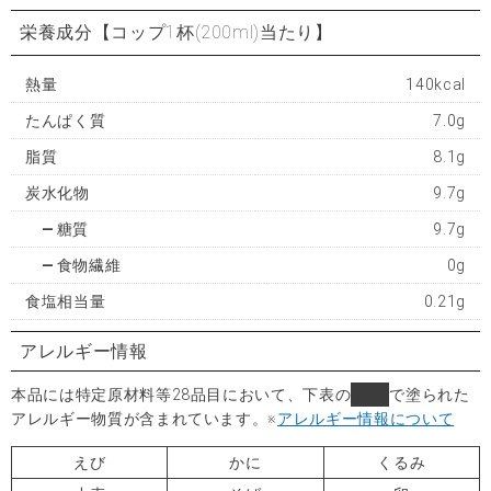
栄養成分
【コップ1杯(200ml)当たり】
熱量
140kcal
たんぱく質
7.0g
脂質
8.1g
炭水化物
9.7g
糖質
9.7g
食物繊維
0g
食塩相当量
0.21g
アレルギー情報
本品には特定原材料等28品目において、下表の
■
で塗られた
アレルギー物質が含まれています。
※
アレルギー情報について
えび
かに
くるみ