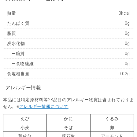
熱量
0kcal
たんぱく質
0g
脂質
0g
炭水化物
0g
糖質
0g
食物繊維
0g
食塩相当量
0.02g
アレルギー情報
本品には特定原材料等28品目のアレルギー物質は含まれておりま
せん。※
アレルギー情報について
えび
かに
くるみ
小麦
そば
卵
乳成分
落花生
アーモンド