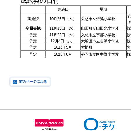
成式典の日付
実施日
場所
学
実施済
10月25日（木）
久慈市立侍浜小学校
（
今回実施
11月15日（木）
山田町立山田北小学校
校
予定
11月22日（木）
久慈市立宇部小学校
校
予定
12月4日（火）
大船渡市立吉浜小学校
校
予定
2013年5月
大槌町
復
予定
2013年6月
盛岡市立向中野小学校
校
前のページに戻る