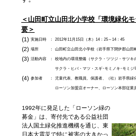
＜山田町立山田北小学校「環境緑化モ
要＞
(1)
実施日時
：
2012年11月15日（木）14：25～14：45
(2)
場所
：
山田町立山田北小学校（岩手県下閉伊郡山田町山
(3)
活動内容
：
校地内の環境整備（サクラ・ツツジ・サツキの
サクラ・ヒバ・マツ・スギ･モミノキ･モミジ等
(4)
参加者
：
児童代表、教職員、保護者、（社）岩手県緑
ローソン加盟店オーナー、ローソン本部従業
1992年に発足した「ローソン緑の
募金」は、寄付先である公益社団
法人国土緑化推進機構を通じ、東
日本大震災で特に被害の大きかっ