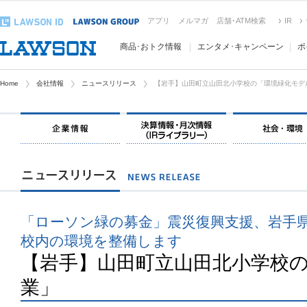
アプリ
メルマガ
店舗･ATM検索
IR
商品･おトク情報
エンタメ･キャンペーン
ポ
Home
会社情報
ニュースリリース
【岩手】山田町立山田北小学校の「環境緑化モデ
「ローソン緑の募金」震災復興支援、岩手県
校内の環境を整備します
【岩手】山田町立山田北小学校
業」