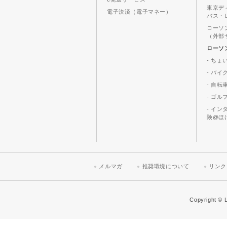
東京デ
電子決済（電子マネー）
バス・
ローソ
（外部
ローソ
- ちょ
- バ
- 自転
- ゴル
- イ
険@ほ
メルマガ
推奨環境について
リンク
Copyright © L