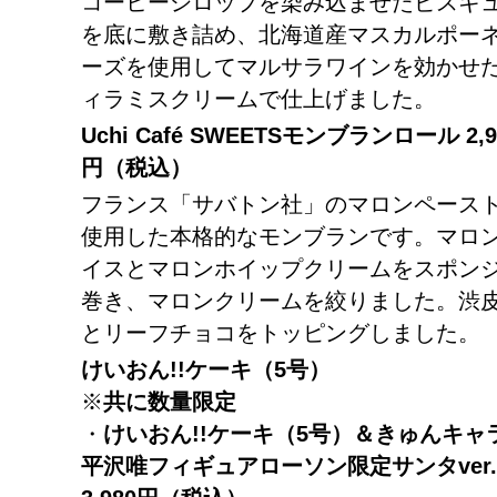
コーヒーシロップを染み込ませたビスキ
を底に敷き詰め、北海道産マスカルポー
ーズを使用してマルサラワインを効かせ
ィラミスクリームで仕上げました。
Uchi Café SWEETS
モンブランロール
2,
円（税込）
フランス「サバトン社」のマロンペース
使用した本格的なモンブランです。マロ
イスとマロンホイップクリームをスポン
巻き、マロンクリームを絞りました。渋
とリーフチョコをトッピングしました。
けいおん
!!
ケーキ（
5
号）
※
共に数量限定
・
けいおん
!!
ケーキ（
5
号）＆きゅんキャ
平沢唯フィギュアローソン限定サンタ
ver.