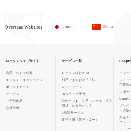
Overseas Websites
Japan
China
ローソンウェブサイト
サービス一覧
Lopp
商品・おトク情報
ローソン銀行ATM
コンビ
エンタメ・キャンペーン
利用できるお支払方法
ロト・
字選択
ポイントカード
レジチャージ
スポーツ
サービス
ゆうパック受付
Lopp
ご予約商品
郵便ポスト、切手・ハガキ・収入
印紙、レターパック
プリペ
会社情報
ーの販
e発送サービス
東京デ
電子決済（電子マネー）
バス・
ローソ