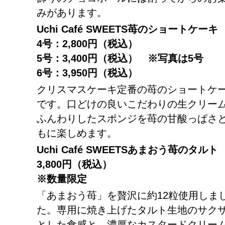
みがあります。
Uchi Café SWEETS
苺のショートケーキ
4
号：
2,800
円（税込）
5
号：
3,400
円（税込）
※写真は5号
6号：3,950円（税込）
クリスマスケーキ定番の苺のショートケ
です。口どけの良いこだわりの生クリー
ふんわりしたスポンジを苺の甘酸っぱさ
もに楽しめます。
Uchi Café SWEETS
あまおう苺のタルト
3,800
円（税込）
※数量限定
「あまおう苺」を贅沢に約12粒使用しま
た。専用に焼き上げたタルト生地のサク
とした食感と、濃厚なカスタードクリー