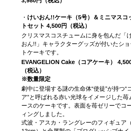
3,980
円（税込）
・
けいおん
!!
ケーキ（
5
号）＆ミニマスコ
トセット
4,500
円（税込）
クリスマスコスチュームに身を包んだ「
おん!!」キャラクターグッズが付いたショ
トケーキです。
EVANGELION Cake
（コアケーキ）
4,50
（税込）
※数量限定
劇中に登場する謎の生命体“使徒”が持つ“
ア”と呼ばれる赤い光球をイメージした苺
ースのケーキです。表面を苺ゼリーでコ
ィングしました。
式波・アスカ・ラングレーのフィギュア