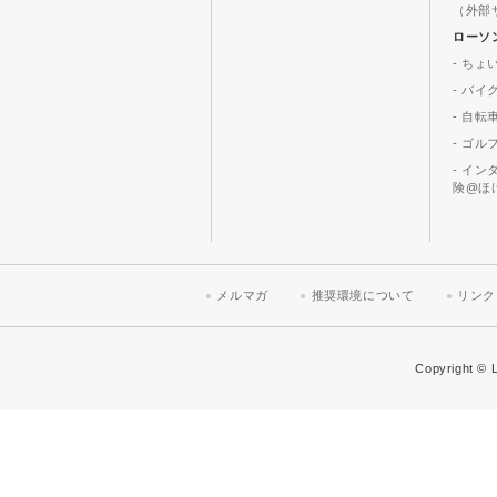
（外部
ローソ
- ちょ
- バ
- 自転
- ゴル
- イ
険@ほ
メルマガ
推奨環境について
リンク
Copyright © L